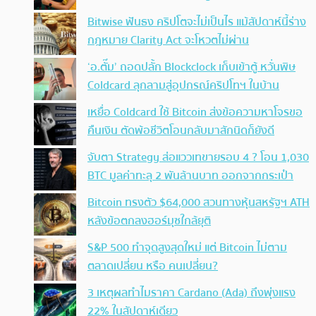
Bitwise ฟันธง คริปโตจะไม่เป็นไร แม้สัปดาห์นี้ร่าง
กฎหมาย Clarity Act จะโหวตไม่ผ่าน
‘อ.ตั๊ม’ ถอดปลั้ก Blockclock เก็บเข้าตู้ หวั่นพิษ
Coldcard ลุกลามสู่อุปกรณ์คริปโทฯ ในบ้าน
เหยื่อ Coldcard ใช้ Bitcoin ส่งข้อความหาโจรขอ
คืนเงิน ตัดพ้อชีวิตโอนกลับมาสักนิดก็ยังดี
จับตา Strategy ส่อแววเทขายรอบ 4 ? โอน 1,030
BTC มูลค่าทะลุ 2 พันล้านบาท ออกจากกระเป๋า
Bitcoin ทรงตัว $64,000 สวนทางหุ้นสหรัฐฯ ATH
หลังข้อตกลงฮอร์มุซใกล้ยุติ
S&P 500 ทำจุดสูงสุดใหม่ แต่ Bitcoin ไม่ตาม
ตลาดเปลี่ยน หรือ คนเปลี่ยน?
3 เหตุผลทำไมราคา Cardano (Ada) ถึงพุ่งแรง
22% ในสัปดาห์เดียว