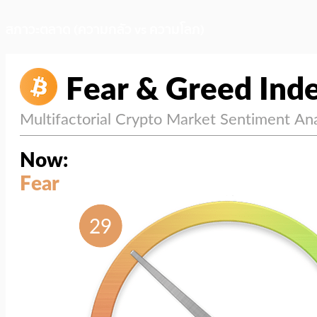
สภาวะตลาด (ความกลัว vs ความโลภ)