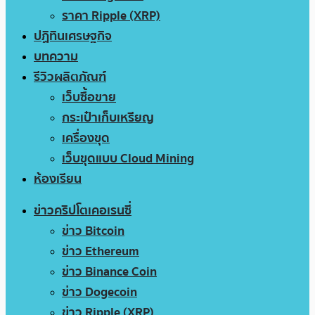
ราคา Ripple (XRP)
ปฏิทินเศรษฐกิจ
บทความ
รีวิวผลิตภัณฑ์
เว็บซื้อขาย
กระเป๋าเก็บเหรียญ
เครื่องขุด
เว็บขุดแบบ Cloud Mining
ห้องเรียน
ข่าวคริปโตเคอเรนซี่
ข่าว Bitcoin
ข่าว Ethereum
ข่าว Binance Coin
ข่าว Dogecoin
ข่าว Ripple (XRP)