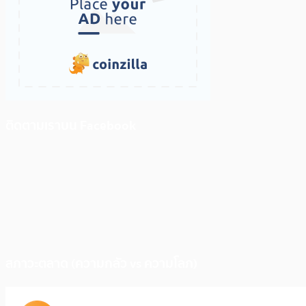
ติดตามเราบน Facebook
สภาวะตลาด (ความกลัว vs ความโลภ)