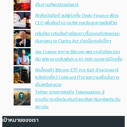
เป็นฐานทัพปล่อยมัลแวร์
ศึกชิงบัลลังก์! แม่ผู้ก่อตั้ง Ondo Finance ฟ้อง
CEO เพื่อยึดอำนาจบริหารหลังลูกชายเสียชีวิต
ทรัมป์เอาจริง สั่งทำเนียบขาวรื้อเกณฑ์จริยธรรม
ดันกฎหมาย Clarity Act ปลดล็อกคริปโทฯ
Jim Cramer เทขาย Bitcoin เพราะกลัวภัยควอน
ตัม แต่ราคากลับพุ่งทะลุ 65,000 ดอลลาร์อีกครั้ง
เงินไหลเข้า Bitcoin ETF ทะลุ 620 ล้านดอลลาร์
หลังช่องโหว่ Coldcard ทำลายความเชื่อมั่นการ
เก็บเหรียญเอง
Tether รุกขยายธุรกิจ Tokenization สู่
ซาอุดีอาระเบียประเดิมด้วยอสังหาริมทรัพย์ระดับ
สถาบัน
เป้าหมายของเรา