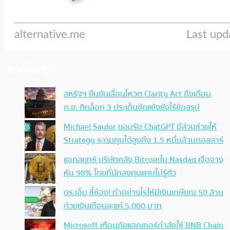
ประเด็นล่าสุด
สหรัฐฯ ยืนยันเลื่อนโหวต Clarity Act ถึงเดือน
ก.ย. ติดล็อก 3 ประเด็นขัดแย้งยังไร้ข้อสรุป
Michael Saylor ยอมรับ ChatGPT มีส่วนช่วยให้
Strategy ระดมทุนได้สูงถึง 1.5 หมื่นล้านดอลลาร์
แฉกลยุทธ์ บริษัทคลัง Bitcoinใน Nasdaq เจือจาง
หุ้น 98% โดยที่นักลงทุนแทบไม่รู้ตัว
ดร.เอ็ม ชี้ช่อง! ทำอย่างไรให้มีเงินเกษียณ 50 ล้าน
ด้วยเงินเดือนละแค่ 5,000 บาท
Microsoft เตือนภัยแฮกเกอร์กำลังใช้ BNB Chain