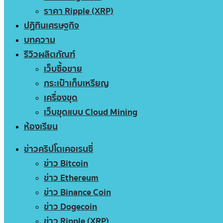
ราคา Ripple (XRP)
ปฏิทินเศรษฐกิจ
บทความ
รีวิวผลิตภัณฑ์
เว็บซื้อขาย
กระเป๋าเก็บเหรียญ
เครื่องขุด
เว็บขุดแบบ Cloud Mining
ห้องเรียน
ข่าวคริปโตเคอเรนซี่
ข่าว Bitcoin
ข่าว Ethereum
ข่าว Binance Coin
ข่าว Dogecoin
ข่าว Ripple (XRP)