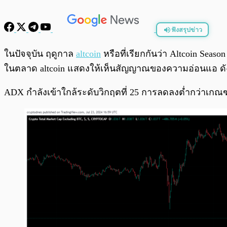
ฟังสรุปข่าว
พร้อมเล่น
ในปัจจุบัน ฤดูกาล
altcoin
หรือที่เรียกกันว่า Altcoin Sea
ในตลาด altcoin แสดงให้เห็นสัญญาณของความอ่อนแอ ดังที
ADX กำลังเข้าใกล้ระดับวิกฤตที่ 25 การลดลงต่ำกว่าเก