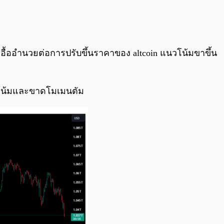
0:00
/
0:00
เอื้ออำนวยต่อการปรับขึ้นราคาของ altcoin แนวโน้มขาขึ้น
นวโน้มและขาดโมเมนตัม