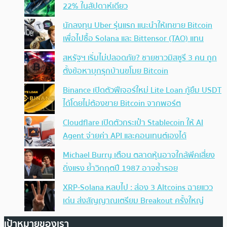
22% ในสัปดาห์เดียว
นักลงทุน Uber รุ่นแรก แนะนำให้เทขาย Bitcoin
เพื่อไปซื้อ Solana และ Bittensor (TAO) แทน
สหรัฐฯ เริ่มไม่ปลอดภัย? ชายชาวมิสซูรี 3 คน ถูก
ตั้งข้อหาบุกรุกบ้านขโมย Bitcoin
Binance เปิดตัวฟีเจอร์ใหม่ Lite Loan กู้ยืม USDT
ได้โดยไม่ต้องขาย Bitcoin จากพอร์ต
Cloudflare เปิดตัวกระเป๋า Stablecoin ให้ AI
Agent จ่ายค่า API และคอนเทนต์เองได้
Michael Burry เตือน ตลาดหุ้นอาจใกล้พีคเสี่ยง
ดิ่งแรง ย้ำวิกฤตปี 1987 อาจซ้ำรอย
XRP-Solana หลบไป : ส่อง 3 Altcoins ฉายแวว
เด่น ส่งสัญญาณเตรียม Breakout ครั้งใหญ่
เป้าหมายของเรา