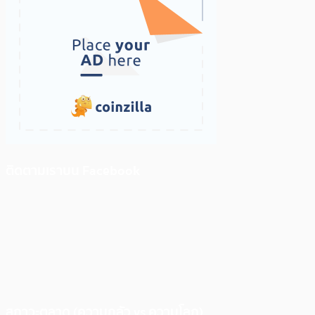
ติดตามเราบน Facebook
สภาวะตลาด (ความกลัว vs ความโลภ)