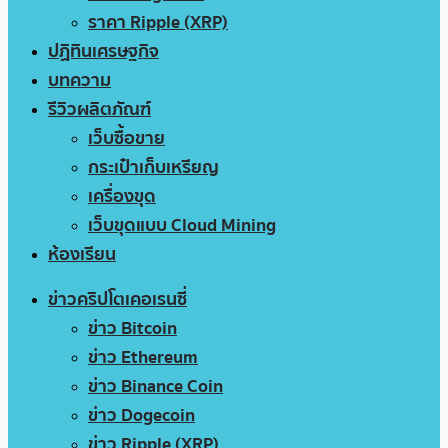
ราคา Ripple (XRP)
ปฏิทินเศรษฐกิจ
บทความ
รีวิวผลิตภัณฑ์
เว็บซื้อขาย
กระเป๋าเก็บเหรียญ
เครื่องขุด
เว็บขุดแบบ Cloud Mining
ห้องเรียน
ข่าวคริปโตเคอเรนซี่
ข่าว Bitcoin
ข่าว Ethereum
ข่าว Binance Coin
ข่าว Dogecoin
ข่าว Ripple (XRP)