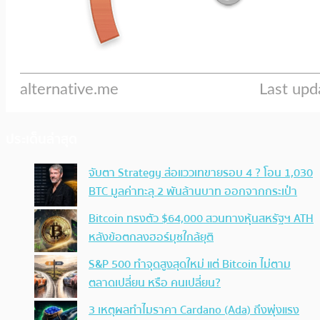
ประเด็นล่าสุด
จับตา Strategy ส่อแววเทขายรอบ 4 ? โอน 1,030
BTC มูลค่าทะลุ 2 พันล้านบาท ออกจากกระเป๋า
Bitcoin ทรงตัว $64,000 สวนทางหุ้นสหรัฐฯ ATH
หลังข้อตกลงฮอร์มุซใกล้ยุติ
S&P 500 ทำจุดสูงสุดใหม่ แต่ Bitcoin ไม่ตาม
ตลาดเปลี่ยน หรือ คนเปลี่ยน?
3 เหตุผลทำไมราคา Cardano (Ada) ถึงพุ่งแรง