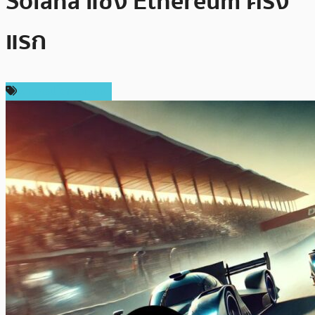
Solana แซง Ethereum ครั้ง
แรก
ข่าวคริปโตเคอเรนซี่