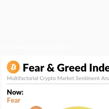
สภาวะตลาด (ความกลัว vs ความโลภ)