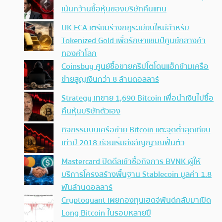
เน้นกว้านซื้อหุ้นของบริษัทคืนแทน
UK FCA เตรียมร่างกฎระเบียบใหม่สำหรับ
Tokenized Gold เพื่อรักษาแชมป์ศูนย์กลางค้า
ทองคำโลก
Coinsbuy ศูนย์ซื้อขายคริปโตโดนแฮ็กข้ามเครือ
ข่ายสูญเงินกว่า 8 ล้านดอลลาร์
Strategy เทขาย 1,690 Bitcoin เพื่อนำเงินไปซื้อ
คืนหุ้นบริษัทตัวเอง
กิจกรรมบนเครือข่าย Bitcoin แตะจุดต่ำสุดเทียบ
เท่าปี 2018 ก่อนเริ่มส่งสัญญาณฟื้นตัว
Mastercard ปิดดีลเข้าซื้อกิจการ BVNK ผู้ให้
บริการโครงสร้างพื้นฐาน Stablecoin มูลค่า 1.8
พันล้านดอลลาร์
Cryptoquant เผยกองทุนเฮดจ์ฟันด์กลับมาเปิด
Long Bitcoin ในรอบหลายปี