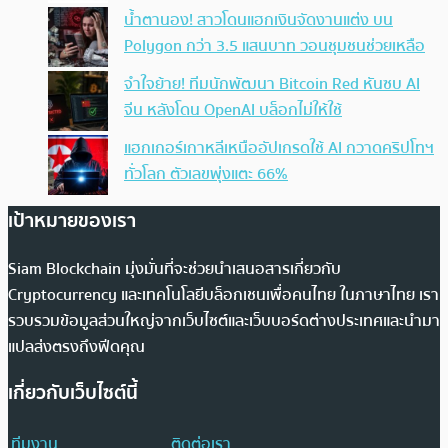
น้ำตานอง! สาวโดนแฮกเงินจัดงานแต่ง บน
Polygon กว่า 3.5 แสนบาท วอนชุมชนช่วยเหลือ
จำใจย้าย! ทีมนักพัฒนา Bitcoin Red หันซบ AI
จีน หลังโดน OpenAI บล็อกไม่ให้ใช้
แฮกเกอร์เกาหลีเหนืออัปเกรดใช้ AI กวาดคริปโทฯ
ทั่วโลก ตัวเลขพุ่งแตะ 66%
เป้าหมายของเรา
Siam Blockchain มุ่งมั่นที่จะช่วยนำเสนอสารเกี่ยวกับ
Cryptocurrency และเทคโนโลยีบล็อกเชนเพื่อคนไทย ในภาษาไทย เรา
รวบรวมข้อมูลส่วนใหญ่จากเว็บไซต์และเว็บบอร์ดต่างประเทศและนำมา
แปลส่งตรงถึงฟีดคุณ
เกี่ยวกับเว็บไซต์นี้
ทีมงาน
ติดต่อเรา