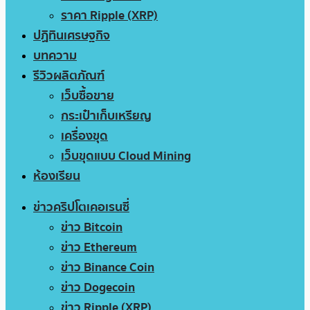
ราคา Ripple (XRP)
ปฏิทินเศรษฐกิจ
บทความ
รีวิวผลิตภัณฑ์
เว็บซื้อขาย
กระเป๋าเก็บเหรียญ
เครื่องขุด
เว็บขุดแบบ Cloud Mining
ห้องเรียน
ข่าวคริปโตเคอเรนซี่
ข่าว Bitcoin
ข่าว Ethereum
ข่าว Binance Coin
ข่าว Dogecoin
ข่าว Ripple (XRP)