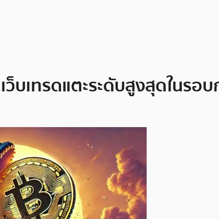
เว็บเทรดแตะระดับสูงสุดในรอบกว