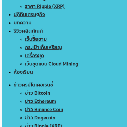
ราคา Ripple (XRP)
ปฏิทินเศรษฐกิจ
บทความ
รีวิวผลิตภัณฑ์
เว็บซื้อขาย
กระเป๋าเก็บเหรียญ
เครื่องขุด
เว็บขุดแบบ Cloud Mining
ห้องเรียน
ข่าวคริปโตเคอเรนซี่
ข่าว Bitcoin
ข่าว Ethereum
ข่าว Binance Coin
ข่าว Dogecoin
ข่าว Ripple (XRP)