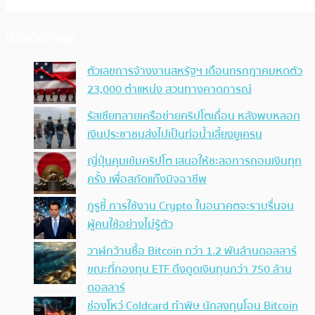
ประเด็นล่าสุด
ตัวเลขการจ้างงานสหรัฐฯ เดือนกรกฎาคมหดตัว
23,000 ตำแหน่ง สวนทางคาดการณ์
รัสเซียทลายเครือข่ายคริปโตเถื่อน หลังพบหลอก
เงินประชาชนส่งไปเป็นท่อน้ำเลี้ยงยูเครน
ญี่ปุ่นคุมเข้มคริปโต เสนอให้ชะลอการถอนเงินทุก
ครั้ง เพื่อสกัดแก๊งมิจฉาชีพ
กูรูชี้ การใช้งาน Crypto ในอนาคตจะราบรื่นจน
ผู้คนใช้อย่างไม่รู้ตัว
วาฬกว้านซื้อ Bitcoin กว่า 1.2 พันล้านดอลลาร์
ขณะที่กองทุน ETF ดึงดูดเงินทุนกว่า 750 ล้าน
ดอลลาร์
ช่องโหว่ Coldcard ทำพิษ นักลงทุนโอน Bitcoin