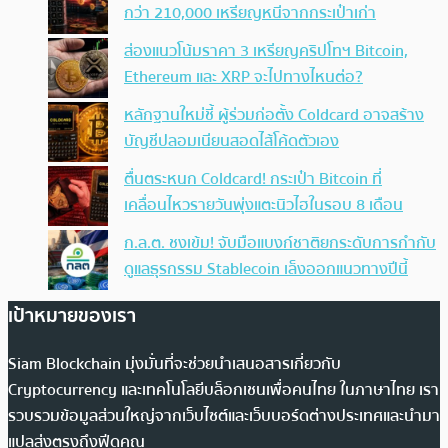
กว่า 210,000 เหรียญหนีจากกระเป๋าเก่า
ส่องแนวโน้มราคา 3 เหรียญคริปโทฯ Bitcoin,
Ethereum และ XRP จะไปทางไหนต่อ?
หลักฐานใหม่ชี้ ผู้ร่วมก่อตั้ง Coldcard อาจสร้าง
บัญชีปลอมเนียนสอดไส้โค้ดตัวเอง
ตื่นตระหนก Coldcard! กระเป๋า Bitcoin ที่
เคลื่อนไหวรายวันพุ่งแตะนิวไฮในรอบ 8 เดือน
ก.ล.ต. ชงเข้ม! จับมือแบงก์ชาติยกระดับการกำกับ
ดูแลธุรกรรม Stablecoin เล็งออกแนวทางปีนี้
เป้าหมายของเรา
Siam Blockchain มุ่งมั่นที่จะช่วยนำเสนอสารเกี่ยวกับ
Cryptocurrency และเทคโนโลยีบล็อกเชนเพื่อคนไทย ในภาษาไทย เรา
รวบรวมข้อมูลส่วนใหญ่จากเว็บไซต์และเว็บบอร์ดต่างประเทศและนำมา
แปลส่งตรงถึงฟีดคุณ