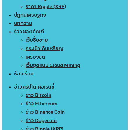
ราคา Ripple (XRP)
ปฏิทินเศรษฐกิจ
บทความ
รีวิวผลิตภัณฑ์
เว็บซื้อขาย
กระเป๋าเก็บเหรียญ
เครื่องขุด
เว็บขุดแบบ Cloud Mining
ห้องเรียน
ข่าวคริปโตเคอเรนซี่
ข่าว Bitcoin
ข่าว Ethereum
ข่าว Binance Coin
ข่าว Dogecoin
ข่าว Ripple (XRP)