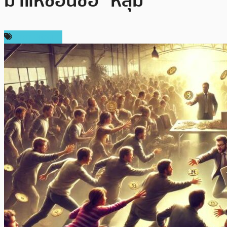
มาแห่ช้อนซื้อ “หลุม”
ราคา Bitcoin