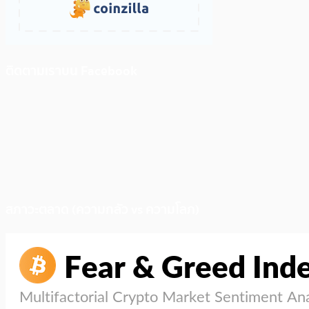
ติดตามเราบน Facebook
สภาวะตลาด (ความกลัว vs ความโลภ)