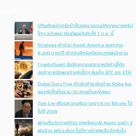
ประเด็นล่าสุด
ปูตินตัดหน้าทรัมป์ เซ็นลงนามอนุมัติกฎหมายคริป
โทฯ ฉบับแรก เริ่มมีผลบังคับใช้ 1 ก.ย. นี้
Strategy เข้าร่วม Invest America สมทบทุน
8,200 บาท/ปี เข้าบัญชีทรัมป์แจกบุตรพนักงาน
CryptoQuant ส่งสัญญาณตลาดหมีเข้าสู่โค้ง
สุดท้าย หลังพบเจ้าคริปโทฯ ซุ่มเก็บ BTC และ ETH
Dubai Duty Free เปิดรับชำระเงินด้วย Shiba Inu
และคริปโตอื่นรวม 30 สกุลเป็นครั้งแรก
Tom Lee เตือนควอนตัมอาจเจาะระบบ Bitcoin ได้
ในปี 2028
ผู้ก่อตั้งประกาศปิดฉากเหรียญ AI Agent มูลค่า 2
พันล้าน พร้อมลั่นจะไม่มีการช่วยเหลืออีกต่อไป