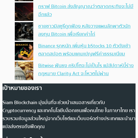
กราฟ Bitcoin ส่งสัญญาณว่าตลาดกระทิงจะไม่มี
อีกแล้ว
ชายชาวมิสซูรีถูกฟ้อง หลังวางแผนลักพาตัวนัก
ลงทุน Bitcoin เพื่อเรียกค่าไถ่
Binance รุกหนัก เพิ่มหุ้น bStocks 10 ตัวดังเข้า
ตลาดสปอต พร้อมแคมเปญฟรีค่าธรรมเนียม
Bitwise ฟันธง คริปโตจะไม่เป็นไร แม้สัปดาห์นี้ร่าง
กฎหมาย Clarity Act จะโหวตไม่ผ่าน
เป้าหมายของเรา
Siam Blockchain มุ่งมั่นที่จะช่วยนำเสนอสารเกี่ยวกับ
Cryptocurrency และเทคโนโลยีบล็อกเชนเพื่อคนไทย ในภาษาไทย เรา
รวบรวมข้อมูลส่วนใหญ่จากเว็บไซต์และเว็บบอร์ดต่างประเทศและนำมา
แปลส่งตรงถึงฟีดคุณ