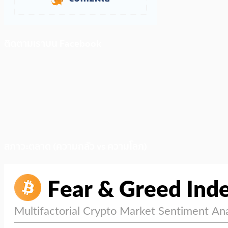
ติดตามเราบน Facebook
สภาวะตลาด (ความกลัว vs ความโลภ)