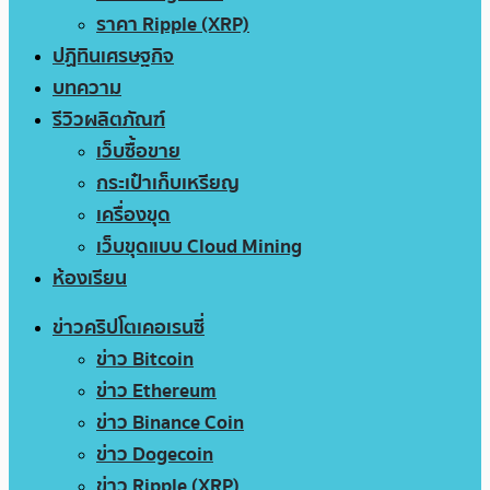
ราคา Ripple (XRP)
ปฏิทินเศรษฐกิจ
บทความ
รีวิวผลิตภัณฑ์
เว็บซื้อขาย
กระเป๋าเก็บเหรียญ
เครื่องขุด
เว็บขุดแบบ Cloud Mining
ห้องเรียน
ข่าวคริปโตเคอเรนซี่
ข่าว Bitcoin
ข่าว Ethereum
ข่าว Binance Coin
ข่าว Dogecoin
ข่าว Ripple (XRP)