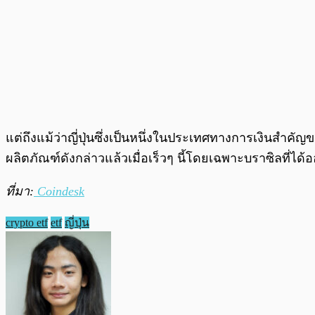
แต่ถึงแม้ว่าญี่ปุ่นซึ่งเป็นหนึ่งในประเทศทางการเงินสำคั
ผลิตภัณฑ์ดังกล่าวแล้วเมื่อเร็วๆ นี้โดยเฉพาะบราซิลที่ได
ที่มา:
Coindesk
crypto etf
etf
ญี่ปุ่น