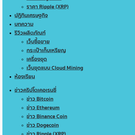
ราคา Ripple (XRP)
ปฏิทินเศรษฐกิจ
บทความ
รีวิวผลิตภัณฑ์
เว็บซื้อขาย
กระเป๋าเก็บเหรียญ
เครื่องขุด
เว็บขุดแบบ Cloud Mining
ห้องเรียน
ข่าวคริปโตเคอเรนซี่
ข่าว Bitcoin
ข่าว Ethereum
ข่าว Binance Coin
ข่าว Dogecoin
ข่าว Ripple (XRP)