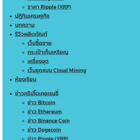
ราคา Ripple (XRP)
ปฏิทินเศรษฐกิจ
บทความ
รีวิวผลิตภัณฑ์
เว็บซื้อขาย
กระเป๋าเก็บเหรียญ
เครื่องขุด
เว็บขุดแบบ Cloud Mining
ห้องเรียน
ข่าวคริปโตเคอเรนซี่
ข่าว Bitcoin
ข่าว Ethereum
ข่าว Binance Coin
ข่าว Dogecoin
ข่าว Ripple (XRP)