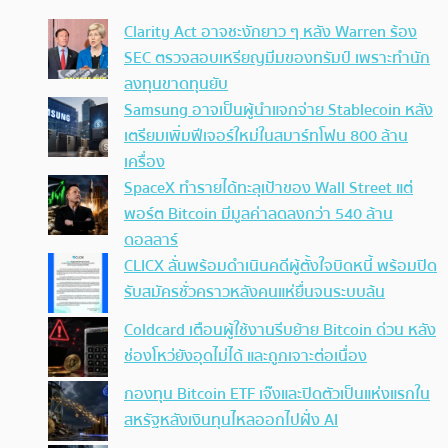
Clarity Act อาจชะงักยาว ๆ หลัง Warren ร้อง
SEC ตรวจสอบเหรียญมีมของทรัมป์ เพราะทำนัก
ลงทุนขาดทุนยับ
Samsung อาจเป็นผู้นำแจกจ่าย Stablecoin หลัง
เตรียมเพิ่มฟีเจอร์ใหม่ในสมาร์ทโฟน 800 ล้าน
เครื่อง
SpaceX ทำรายได้ทะลุเป้าของ Wall Street แต่
พอร์ต Bitcoin มีมูลค่าลดลงกว่า 540 ล้าน
ดอลลาร์
CLICX ลั่นพร้อมดำเนินคดีผู้ตั้งใจบิดหนี้ พร้อมปิด
รับสมัครชั่วคราวหลังคนแห่ยื่นจนระบบล้น
Coldcard เตือนผู้ใช้งานรีบย้าย Bitcoin ด่วน หลัง
ช่องโหว่ยังอุดไม่ได้ และถูกเจาะต่อเนื่อง
กองทุน Bitcoin ETF เจ๊งและปิดตัวเป็นแห่งแรกใน
สหรัฐหลังเงินทุนไหลออกไปฝั่ง AI