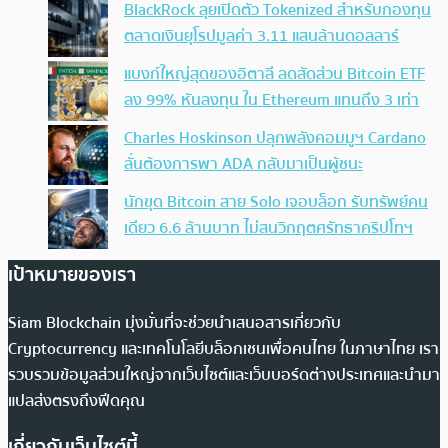
BlackRock ลุยเปิดตัว Tokenized สำหรับกองทุน
ตลาดเงินยุโรปมูลค่า 3.11 แสนล้านดอลลาร์
แบงก์ใหญ่สุดของอิตาลี ลดสัดส่วน Bitcoin ETF
ลง 99% หันลงทุน ใน Ethereum แทนถึง 3 เท่า
Charles Hoskinson ปลุกพลังคอมมูฯ Cardano
ลั่นต้องการพา ADA กลับมาเป็นผู้ชนะ
นักขุด Bitcoin สาย Solo เจอบล็อก รับทรัพย์คน
เดียว 6.6 ล้านบาท ไม่สนวิกฤตศรัทธาคริปโทฯ
เป้าหมายของเรา
Siam Blockchain มุ่งมั่นที่จะช่วยนำเสนอสารเกี่ยวกับ
Cryptocurrency และเทคโนโลยีบล็อกเชนเพื่อคนไทย ในภาษาไทย เรา
รวบรวมข้อมูลส่วนใหญ่จากเว็บไซต์และเว็บบอร์ดต่างประเทศและนำมา
แปลส่งตรงถึงฟีดคุณ
เกี่ยวกับเว็บไซต์นี้