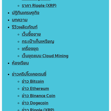
ราคา Ripple (XRP)
ปฏิทินเศรษฐกิจ
บทความ
รีวิวผลิตภัณฑ์
เว็บซื้อขาย
กระเป๋าเก็บเหรียญ
เครื่องขุด
เว็บขุดแบบ Cloud Mining
ห้องเรียน
ข่าวคริปโตเคอเรนซี่
ข่าว Bitcoin
ข่าว Ethereum
ข่าว Binance Coin
ข่าว Dogecoin
ข่าว Ripple (XRP)