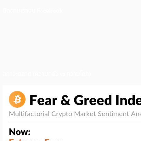
ติดตามเราบน Facebook
สภาวะตลาด (ความกลัว vs ความโลภ)