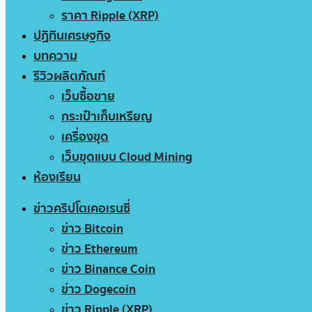
ราคา Ripple (XRP)
ปฏิทินเศรษฐกิจ
บทความ
รีวิวผลิตภัณฑ์
เว็บซื้อขาย
กระเป๋าเก็บเหรียญ
เครื่องขุด
เว็บขุดแบบ Cloud Mining
ห้องเรียน
ข่าวคริปโตเคอเรนซี่
ข่าว Bitcoin
ข่าว Ethereum
ข่าว Binance Coin
ข่าว Dogecoin
ข่าว Ripple (XRP)