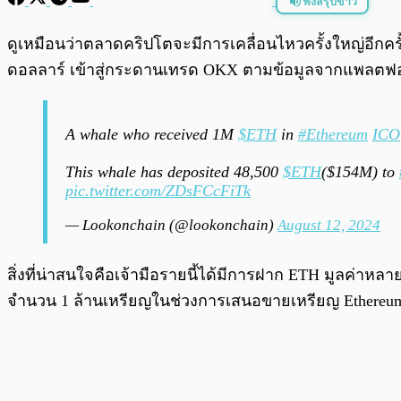
ฟังสรุปข่าว
พร้อมเล่น
ดูเหมือนว่าตลาดคริปโตจะมีการเคลื่อนไหวครั้งใหญ่อีกครั้
ดอลลาร์ เข้าสู่กระดานเทรด OKX ตามข้อมูลจากแพลตฟอร
A whale who received 1M
$ETH
in
#Ethereum
ICO
This whale has deposited 48,500
$ETH
($154M) to
pic.twitter.com/ZDsFCcFiTk
— Lookonchain (@lookonchain)
August 12, 2024
สิ่งที่น่าสนใจคือเจ้ามือรายนี้ได้มีการฝาก ETH มูลค่าหลา
จำนวน 1 ล้านเหรียญในช่วงการเสนอขายเหรียญ Ethereum 