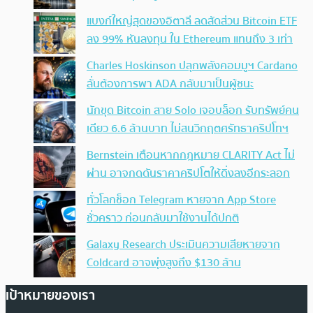
แบงก์ใหญ่สุดของอิตาลี ลดสัดส่วน Bitcoin ETF
ลง 99% หันลงทุน ใน Ethereum แทนถึง 3 เท่า
Charles Hoskinson ปลุกพลังคอมมูฯ Cardano
ลั่นต้องการพา ADA กลับมาเป็นผู้ชนะ
นักขุด Bitcoin สาย Solo เจอบล็อก รับทรัพย์คน
เดียว 6.6 ล้านบาท ไม่สนวิกฤตศรัทธาคริปโทฯ
Bernstein เตือนหากกฎหมาย CLARITY Act ไม่
ผ่าน อาจกดดันราคาคริปโตให้ดิ่งลงอีกระลอก
ทั่วโลกช็อก Telegram หายจาก App Store
ชั่วคราว ก่อนกลับมาใช้งานได้ปกติ
Galaxy Research ประเมินความเสียหายจาก
Coldcard อาจพุ่งสูงถึง $130 ล้าน
เป้าหมายของเรา