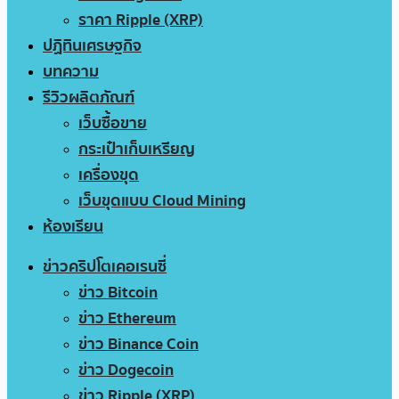
ราคา Ripple (XRP)
ปฏิทินเศรษฐกิจ
บทความ
รีวิวผลิตภัณฑ์
เว็บซื้อขาย
กระเป๋าเก็บเหรียญ
เครื่องขุด
เว็บขุดแบบ Cloud Mining
ห้องเรียน
ข่าวคริปโตเคอเรนซี่
ข่าว Bitcoin
ข่าว Ethereum
ข่าว Binance Coin
ข่าว Dogecoin
ข่าว Ripple (XRP)