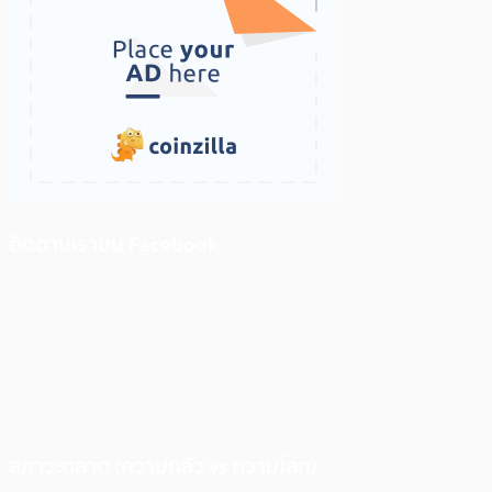
ติดตามเราบน Facebook
สภาวะตลาด (ความกลัว vs ความโลภ)