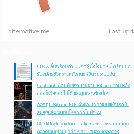
ประเด็นล่าสุด
CLICX ลั่นพร้อมดำเนินคดีผู้ตั้งใจบิดหนี้ พร้อมปิด
รับสมัครชั่วคราวหลังคนแห่ยื่นจนระบบล้น
Coldcard เตือนผู้ใช้งานรีบย้าย Bitcoin ด่วน หลัง
ช่องโหว่ยังอุดไม่ได้ และถูกเจาะต่อเนื่อง
กองทุน Bitcoin ETF เจ๊งและปิดตัวเป็นแห่งแรกใน
สหรัฐหลังเงินทุนไหลออกไปฝั่ง AI
BlackRock ลุยเปิดตัว Tokenized สำหรับกองทุน
ตลาดเงินยุโรปมูลค่า 3.11 แสนล้านดอลลาร์