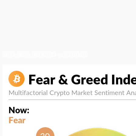
สภาวะตลาด (ความกลัว vs ความโลภ)