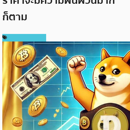
ราคาจะมีความผันผวนมาก
ก็ตาม
ข่าวคริปโตเคอเรนซี่