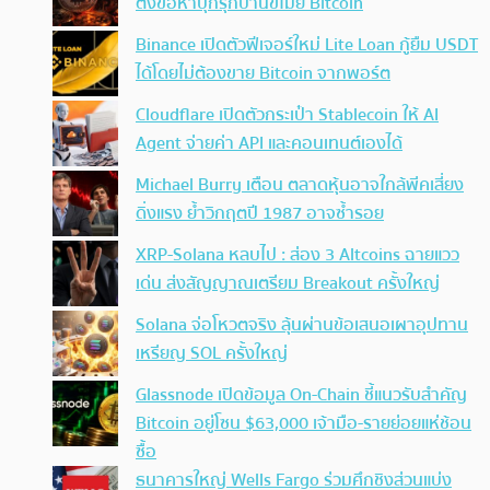
ตั้งข้อหาบุกรุกบ้านขโมย Bitcoin
Binance เปิดตัวฟีเจอร์ใหม่ Lite Loan กู้ยืม USDT
ได้โดยไม่ต้องขาย Bitcoin จากพอร์ต
Cloudflare เปิดตัวกระเป๋า Stablecoin ให้ AI
Agent จ่ายค่า API และคอนเทนต์เองได้
Michael Burry เตือน ตลาดหุ้นอาจใกล้พีคเสี่ยง
ดิ่งแรง ย้ำวิกฤตปี 1987 อาจซ้ำรอย
XRP-Solana หลบไป : ส่อง 3 Altcoins ฉายแวว
เด่น ส่งสัญญาณเตรียม Breakout ครั้งใหญ่
Solana จ่อโหวตจริง ลุ้นผ่านข้อเสนอเผาอุปทาน
เหรียญ SOL ครั้งใหญ่
Glassnode เปิดข้อมูล On-Chain ชี้แนวรับสำคัญ
Bitcoin อยู่โซน $63,000 เจ้ามือ-รายย่อยแห่ช้อน
ซื้อ
ธนาคารใหญ่ Wells Fargo ร่วมศึกชิงส่วนแบ่ง