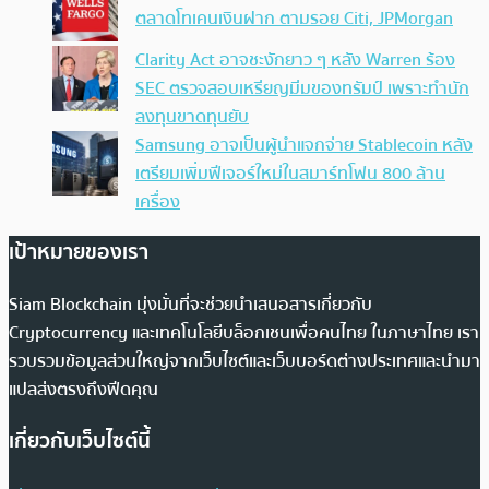
ตลาดโทเคนเงินฝาก ตามรอย Citi, JPMorgan
Clarity Act อาจชะงักยาว ๆ หลัง Warren ร้อง
SEC ตรวจสอบเหรียญมีมของทรัมป์ เพราะทำนัก
ลงทุนขาดทุนยับ
Samsung อาจเป็นผู้นำแจกจ่าย Stablecoin หลัง
เตรียมเพิ่มฟีเจอร์ใหม่ในสมาร์ทโฟน 800 ล้าน
เครื่อง
เป้าหมายของเรา
Siam Blockchain มุ่งมั่นที่จะช่วยนำเสนอสารเกี่ยวกับ
Cryptocurrency และเทคโนโลยีบล็อกเชนเพื่อคนไทย ในภาษาไทย เรา
รวบรวมข้อมูลส่วนใหญ่จากเว็บไซต์และเว็บบอร์ดต่างประเทศและนำมา
แปลส่งตรงถึงฟีดคุณ
เกี่ยวกับเว็บไซต์นี้