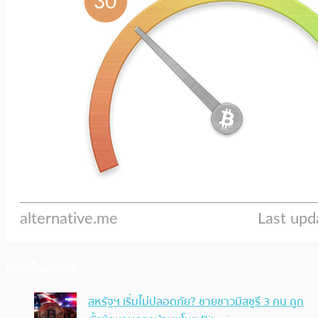
ประเด็นล่าสุด
สหรัฐฯ เริ่มไม่ปลอดภัย? ชายชาวมิสซูรี 3 คน ถูก