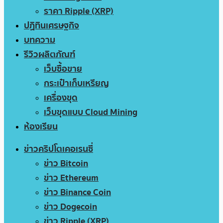
ราคา Ripple (XRP)
ปฏิทินเศรษฐกิจ
บทความ
รีวิวผลิตภัณฑ์
เว็บซื้อขาย
กระเป๋าเก็บเหรียญ
เครื่องขุด
เว็บขุดแบบ Cloud Mining
ห้องเรียน
ข่าวคริปโตเคอเรนซี่
ข่าว Bitcoin
ข่าว Ethereum
ข่าว Binance Coin
ข่าว Dogecoin
ข่าว Ripple (XRP)