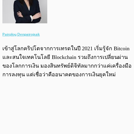
Pairploy Denpairojsak
เข้าสู่โลกคริปโตจากการเทรดในปี 2021 เริ่มรู้จัก Bitcoin
และสนใจเทคโนโลยี Blockchain รวมถึงการเปลี่ยนผ่าน
ของโลกการเงิน มองสินทรัพย์ดิจิทัลมากกว่าแค่เครื่องมือ
การลงทุน แต่เชื่อว่าคืออนาคตของการเงินยุคใหม่