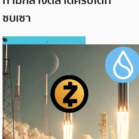
ท่ามกลางตลาดคริปโตที่
ซบเซา
ข่าวคริปโตเคอเรนซี่
,
ราคาเหรียญอื่นๆ