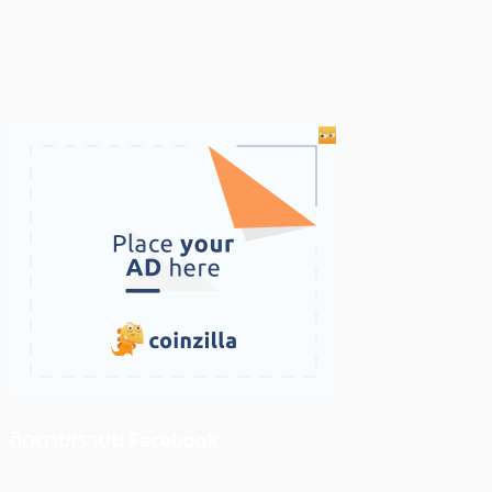
ติดตามเราบน Facebook