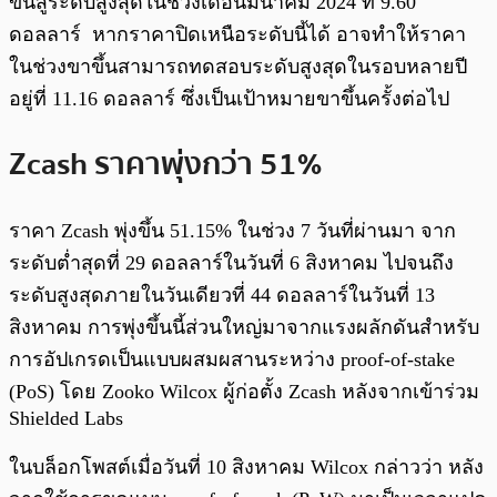
ขึ้นสู่ระดับสูงสุดในช่วงเดือนมีนาคม 2024 ที่ 9.60
ดอลลาร์ หากราคาปิดเหนือระดับนี้ได้ อาจทำให้ราคา
ในช่วงขาขึ้นสามารถทดสอบระดับสูงสุดในรอบหลายปี
อยู่ที่ 11.16 ดอลลาร์ ซึ่งเป็นเป้าหมายขาขึ้นครั้งต่อไป
Zcash ราคาพุ่งกว่า 51%
ราคา Zcash พุ่งขึ้น 51.15% ในช่วง 7 วันที่ผ่านมา จาก
ระดับต่ำสุดที่ 29 ดอลลาร์ในวันที่ 6 สิงหาคม ไปจนถึง
ระดับสูงสุดภายในวันเดียวที่ 44 ดอลลาร์ในวันที่ 13
สิงหาคม การพุ่งขึ้นนี้ส่วนใหญ่มาจากแรงผลักดันสำหรับ
การอัปเกรดเป็นแบบผสมผสานระหว่าง proof-of-stake
(PoS) โดย Zooko Wilcox ผู้ก่อตั้ง Zcash หลังจากเข้าร่วม
Shielded Labs
ในบล็อกโพสต์เมื่อวันที่ 10 สิงหาคม Wilcox กล่าวว่า หลัง