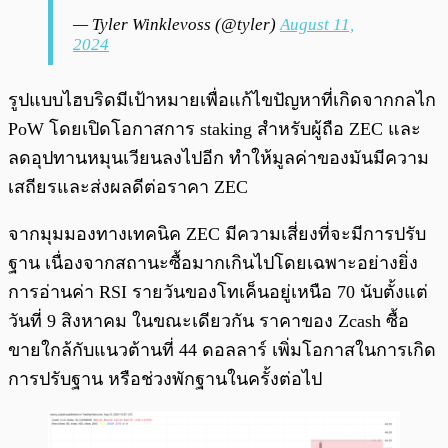
— Tyler Winklevoss (@tyler)
August 11,
2024
รูปแบบไฮบริดมีเป้าหมายเพื่อแก้ไขปัญหาที่เกิดจากกลไก
PoW โดยเปิดโอกาสการ staking สำหรับผู้ถือ ZEC และ
ลดอุปทานหมุนเวียนลงไปอีก ทำให้มูลค่าของมันมีความ
เสถียรและส่งผลดีต่อราคา ZEC
จากมุมมองทางเทคนิค ZEC มีความเสี่ยงที่จะมีการปรับ
ฐาน เนื่องจากสถานะซื้อมากเกินไปโดยเฉพาะอย่างยิ่ง
การอ่านค่า RSI รายวันของโทเค็นอยู่เหนือ 70 นับตั้งแต่
วันที่ 9 สิงหาคม ในขณะเดียวกัน ราคาของ Zcash ซื้อ
ขายใกล้กับแนวต้านที่ 44 ดอลลาร์ เพิ่มโอกาสในการเกิด
การปรับฐาน หรือช่วงพักฐานในครั้งต่อไป