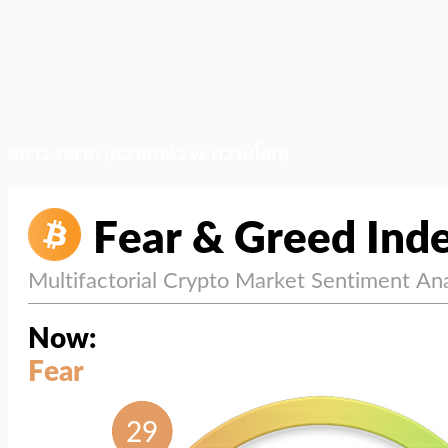
สภาวะตลาด (ความกลัว vs ความโลภ)