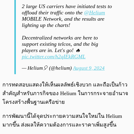
2 large US carriers have initiated tests to
offload their traffic onto the
@Helium
MOBILE Network, and the results are
lighting up the charts!
Decentralized networks are here to
support existing telcos, and the big
players are in. Let's go! 🔥
pic.twitter.com/h2qIEkRGML
— Helium🎈 (@helium)
August 9, 2024
การทดสอบแสดงให้เห็นผลลัพธ์เชิงบวก และถือเป็นก้าว
สำคัญสำหรับภารกิจของ Helium ในการกระจายอำนาจ
โครงสร้างพื้นฐานเครือข่าย
การพัฒนานี้ได้จุดประกายความสนใจใหม่ใน Helium
มากขึ้น ส่งผลให้ความต้องการและราคาเพิ่มสูงขึ้น