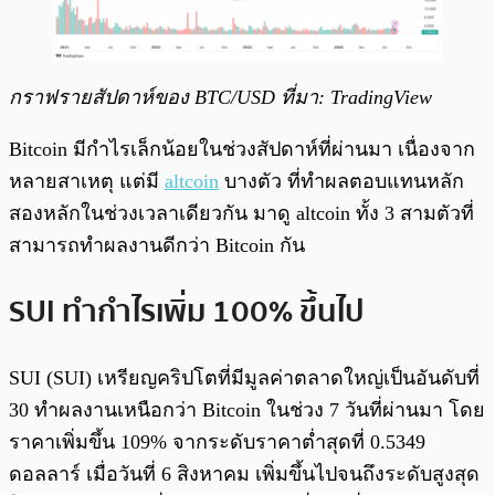
กราฟรายสัปดาห์ของ BTC/USD ที่มา: TradingView
Bitcoin มีกำไรเล็กน้อยในช่วงสัปดาห์ที่ผ่านมา เนื่องจาก
หลายสาเหตุ แต่มี
altcoin
บางตัว ที่ทำผลตอบแทนหลัก
สองหลักในช่วงเวลาเดียวกัน มาดู altcoin ทั้ง 3 สามตัวที่
สามารถทำผลงานดีกว่า Bitcoin กัน
SUI ทำกำไรเพิ่ม 100% ขึ้นไป
SUI (SUI) เหรียญคริปโตที่มีมูลค่าตลาดใหญ่เป็นอันดับที่
30 ทำผลงานเหนือกว่า Bitcoin ในช่วง 7 วันที่ผ่านมา โดย
ราคาเพิ่มขึ้น 109% จากระดับราคาต่ำสุดที่ 0.5349
ดอลลาร์ เมื่อวันที่ 6 สิงหาคม เพิ่มขึ้นไปจนถึงระดับสูงสุด