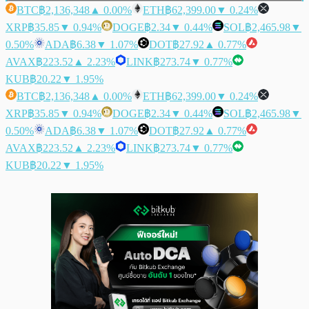
BTC
฿2,136,348
▲ 0.00%
ETH
฿62,399.00
▼ 0.24%
XRP
฿35.85
▼ 0.94%
DOGE
฿2.34
▼ 0.44%
SOL
฿2,465.98
▼
0.50%
ADA
฿6.38
▼ 1.07%
DOT
฿27.92
▲ 0.77%
AVAX
฿223.52
▲ 2.23%
LINK
฿273.74
▼ 0.77%
KUB
฿20.22
▼ 1.95%
BTC
฿2,136,348
▲ 0.00%
ETH
฿62,399.00
▼ 0.24%
XRP
฿35.85
▼ 0.94%
DOGE
฿2.34
▼ 0.44%
SOL
฿2,465.98
▼
0.50%
ADA
฿6.38
▼ 1.07%
DOT
฿27.92
▲ 0.77%
AVAX
฿223.52
▲ 2.23%
LINK
฿273.74
▼ 0.77%
KUB
฿20.22
▼ 1.95%