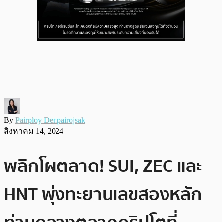
By
Pairploy Denpairojsak
สิงหาคม 14, 2024
พลิกโผตลาด! SUI, ZEC และ
HNT พุ่งทะยานเลขสองหลัก