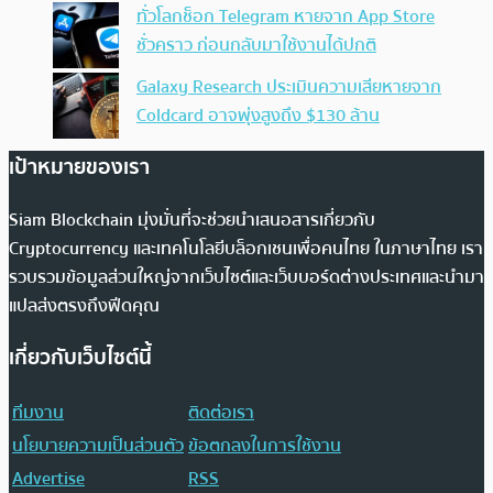
ทั่วโลกช็อก Telegram หายจาก App Store
ชั่วคราว ก่อนกลับมาใช้งานได้ปกติ
Galaxy Research ประเมินความเสียหายจาก
Coldcard อาจพุ่งสูงถึง $130 ล้าน
เป้าหมายของเรา
Siam Blockchain มุ่งมั่นที่จะช่วยนำเสนอสารเกี่ยวกับ
Cryptocurrency และเทคโนโลยีบล็อกเชนเพื่อคนไทย ในภาษาไทย เรา
รวบรวมข้อมูลส่วนใหญ่จากเว็บไซต์และเว็บบอร์ดต่างประเทศและนำมา
แปลส่งตรงถึงฟีดคุณ
เกี่ยวกับเว็บไซต์นี้
ทีมงาน
ติดต่อเรา
นโยบายความเป็นส่วนตัว
ข้อตกลงในการใช้งาน
Advertise
RSS