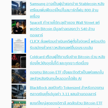
Samsung อาจเป็นผู้นำแจกจ่าย Stablecoin หลัง
เตรียมเพิ่มฟีเจอร์ใหม่ในสมาร์ทโฟน 800 ล้าน
เครื่อง
SpaceX ทำรายได้ทะลุเป้าของ Wall Street แต่
พอร์ต Bitcoin มีมูลค่าลดลงกว่า 540 ล้าน
ดอลลาร์
CLICX ลั่นพร้อมดำเนินคดีผู้ตั้งใจบิดหนี้ พร้อมปิด
รับสมัครชั่วคราวหลังคนแห่ยื่นจนระบบล้น
Coldcard เตือนผู้ใช้งานรีบย้าย Bitcoin ด่วน หลัง
ช่องโหว่ยังอุดไม่ได้ และถูกเจาะต่อเนื่อง
กองทุน Bitcoin ETF เจ๊งและปิดตัวเป็นแห่งแรกใน
สหรัฐหลังเงินทุนไหลออกไปฝั่ง AI
BlackRock ลุยเปิดตัว Tokenized สำหรับกองทุน
ตลาดเงินยุโรปมูลค่า 3.11 แสนล้านดอลลาร์
แบงก์ใหญ่สุดของอิตาลี ลดสัดส่วน Bitcoin ETF