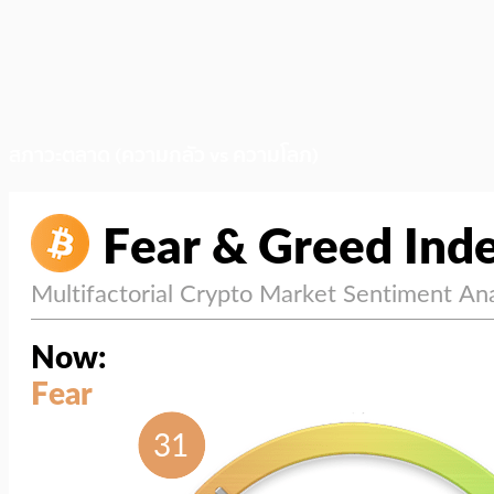
สภาวะตลาด (ความกลัว vs ความโลภ)