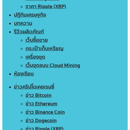
ราคา Ripple (XRP)
ปฏิทินเศรษฐกิจ
บทความ
รีวิวผลิตภัณฑ์
เว็บซื้อขาย
กระเป๋าเก็บเหรียญ
เครื่องขุด
เว็บขุดแบบ Cloud Mining
ห้องเรียน
ข่าวคริปโตเคอเรนซี่
ข่าว Bitcoin
ข่าว Ethereum
ข่าว Binance Coin
ข่าว Dogecoin
ข่าว Ripple (XRP)