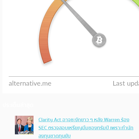
ประเด็นล่าสุด
Clarity Act อาจชะงักยาว ๆ หลัง Warren ร้อง
SEC ตรวจสอบเหรียญมีมของทรัมป์ เพราะทำนัก
ลงทุนขาดทุนยับ