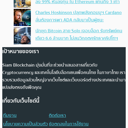
ลง 99% หันลงทุน ใน Ethereum แทนถึง 3 เท่า
Charles Hoskinson ปลุกพลังคอมมูฯ Cardano
ลั่นต้องการพา ADA กลับมาเป็นผู้ชนะ
นักขุด Bitcoin สาย Solo เจอบล็อก รับทรัพย์คน
เดียว 6.6 ล้านบาท ไม่สนวิกฤตศรัทธาคริปโทฯ
เป้าหมายของเรา
Siam Blockchain มุ่งมั่นที่จะช่วยนำเสนอสารเกี่ยวกับ
Cryptocurrency และเทคโนโลยีบล็อกเชนเพื่อคนไทย ในภาษาไทย เรา
รวบรวมข้อมูลส่วนใหญ่จากเว็บไซต์และเว็บบอร์ดต่างประเทศและนำมา
แปลส่งตรงถึงฟีดคุณ
เกี่ยวกับเว็บไซต์นี้
ทีมงาน
ติดต่อเรา
นโยบายความเป็นส่วนตัว
ข้อตกลงในการใช้งาน