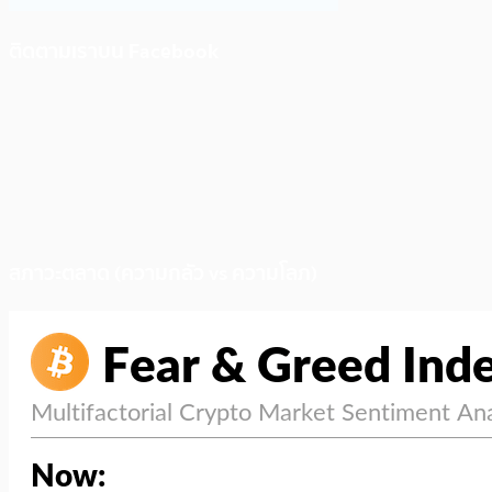
ติดตามเราบน Facebook
สภาวะตลาด (ความกลัว vs ความโลภ)