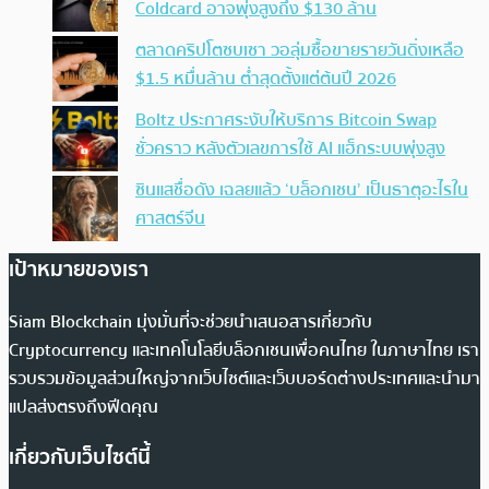
Coldcard อาจพุ่งสูงถึง $130 ล้าน
ตลาดคริปโตซบเซา วอลุ่มซื้อขายรายวันดิ่งเหลือ
$1.5 หมื่นล้าน ต่ำสุดตั้งแต่ต้นปี 2026
Boltz ประกาศระงับให้บริการ Bitcoin Swap
ชั่วคราว หลังตัวเลขการใช้ AI แฮ็กระบบพุ่งสูง
ซินแสชื่อดัง เฉลยแล้ว ‘บล็อกเชน’ เป็นธาตุอะไรใน
ศาสตร์จีน
เป้าหมายของเรา
Siam Blockchain มุ่งมั่นที่จะช่วยนำเสนอสารเกี่ยวกับ
Cryptocurrency และเทคโนโลยีบล็อกเชนเพื่อคนไทย ในภาษาไทย เรา
รวบรวมข้อมูลส่วนใหญ่จากเว็บไซต์และเว็บบอร์ดต่างประเทศและนำมา
แปลส่งตรงถึงฟีดคุณ
เกี่ยวกับเว็บไซต์นี้