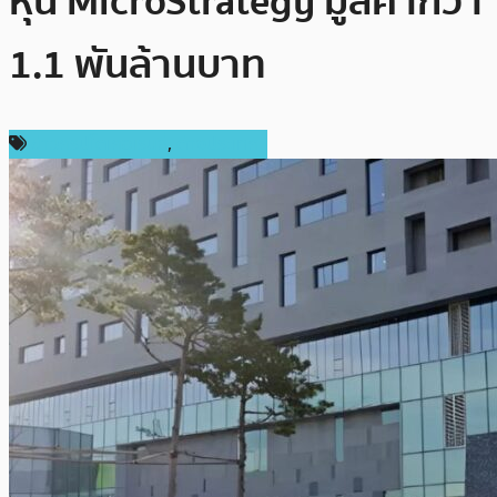
หุ้น MicroStrategy มูลค่ากว่า
1.1 พันล้านบาท
ข่าวคริปโตเคอเรนซี่
,
ต่างประเทศ