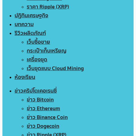
ราคา Ripple (XRP)
ปฏิทินเศรษฐกิจ
บทความ
รีวิวผลิตภัณฑ์
เว็บซื้อขาย
กระเป๋าเก็บเหรียญ
เครื่องขุด
เว็บขุดแบบ Cloud Mining
ห้องเรียน
ข่าวคริปโตเคอเรนซี่
ข่าว Bitcoin
ข่าว Ethereum
ข่าว Binance Coin
ข่าว Dogecoin
ข่าว Ripple (XRP)