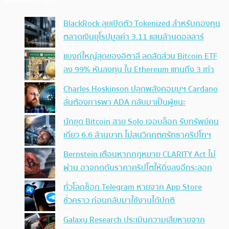
BlackRock ลุยเปิดตัว Tokenized สำหรับกองทุน
ตลาดเงินยุโรปมูลค่า 3.11 แสนล้านดอลลาร์
แบงก์ใหญ่สุดของอิตาลี ลดสัดส่วน Bitcoin ETF
ลง 99% หันลงทุน ใน Ethereum แทนถึง 3 เท่า
Charles Hoskinson ปลุกพลังคอมมูฯ Cardano
ลั่นต้องการพา ADA กลับมาเป็นผู้ชนะ
นักขุด Bitcoin สาย Solo เจอบล็อก รับทรัพย์คน
เดียว 6.6 ล้านบาท ไม่สนวิกฤตศรัทธาคริปโทฯ
Bernstein เตือนหากกฎหมาย CLARITY Act ไม่
ผ่าน อาจกดดันราคาคริปโตให้ดิ่งลงอีกระลอก
ทั่วโลกช็อก Telegram หายจาก App Store
ชั่วคราว ก่อนกลับมาใช้งานได้ปกติ
Galaxy Research ประเมินความเสียหายจาก