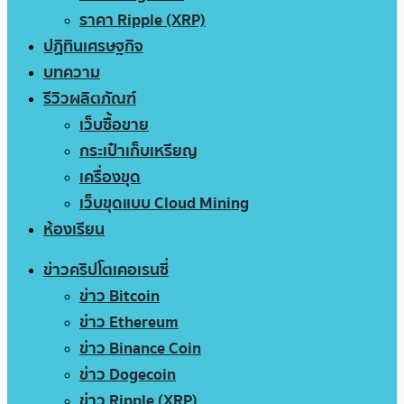
ราคา Ripple (XRP)
ปฏิทินเศรษฐกิจ
บทความ
รีวิวผลิตภัณฑ์
เว็บซื้อขาย
กระเป๋าเก็บเหรียญ
เครื่องขุด
เว็บขุดแบบ Cloud Mining
ห้องเรียน
ข่าวคริปโตเคอเรนซี่
ข่าว Bitcoin
ข่าว Ethereum
ข่าว Binance Coin
ข่าว Dogecoin
ข่าว Ripple (XRP)