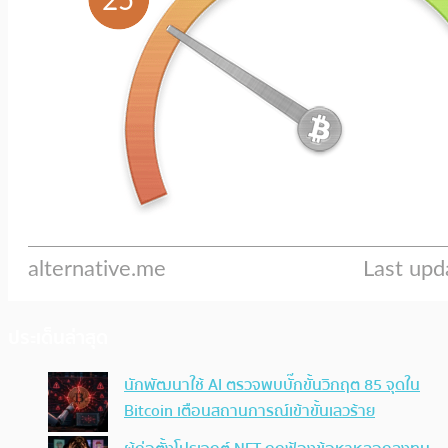
ประเด็นล่าสุด
นักพัฒนาใช้ AI ตรวจพบบั๊กขั้นวิกฤต 85 จุดใน
Bitcoin เตือนสถานการณ์เข้าขั้นเลวร้าย