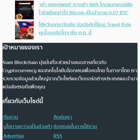
‘เต๋า เศรษฐพงศ์’ งานเข้า NAS โดนแฮกเกอร์ฝัง
ไวรัสเรียกค่าไถ่ Bitcoin เป็นจำนวน 0.07 BTC
ไต้หวันยกระดับเข้ม จ่อบังคับใช้กฏ Travel Rule
คุมโอนคริปโทฯ เริ่ม ต.ค. นี้
เป้าหมายของเรา
Siam Blockchain มุ่งมั่นที่จะช่วยนำเสนอสารเกี่ยวกับ
Cryptocurrency และเทคโนโลยีบล็อกเชนเพื่อคนไทย ในภาษาไทย เรา
รวบรวมข้อมูลส่วนใหญ่จากเว็บไซต์และเว็บบอร์ดต่างประเทศและนำมา
แปลส่งตรงถึงฟีดคุณ
เกี่ยวกับเว็บไซต์นี้
ทีมงาน
ติดต่อเรา
นโยบายความเป็นส่วนตัว
ข้อตกลงในการใช้งาน
Advertise
RSS