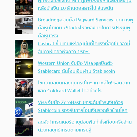
ผู้ก่อตั้งโปรเจกต์ NFT ถูกฟ้องข้อหาหลอกลงทุน
หลังนำเงิน 10 ล้านดอลลาร์ไปเล่นพนัน
Broadridge จับมือ Payward Services เปิดทางผู้
ถือหุ้นโทเคน xStocksโหวตลงมติในการประชุมผู้
ถือหุ้นจริง
Cashcat ขึ้นแท่นเหรียญมีมที่โตแรงที่สุดในเวลานี้
สัปดาห์เดียวพุ่งกว่า 150%
Western Union จับมือ Visa ลุยเปิดตัว
Stablecard ดันโอนเงินผ่าน Stablecoin
ไขความลับนักลงทุนคริปโทฯ เกาหลีใต้! รอดจาก
แฮก Coldcard Wallet ได้อย่างไร
Visa จับมือ ZeroHash ยกระดับชำระเงินด้วย
Stablecoin รองรับการโอนเงินรวดเร็วข้ามโลก
สุดจัด! เทรดเดอร์อายุน้อยฟันกำไรเกือบครึ่งล้าน
ด้วยกลยุทธ์เทรดตามเศรษฐี