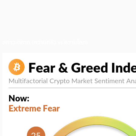
สภาวะตลาด (ความกลัว vs ความโลภ)