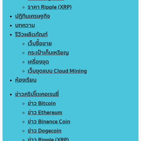
ราคา Ripple (XRP)
ปฏิทินเศรษฐกิจ
บทความ
รีวิวผลิตภัณฑ์
เว็บซื้อขาย
กระเป๋าเก็บเหรียญ
เครื่องขุด
เว็บขุดแบบ Cloud Mining
ห้องเรียน
ข่าวคริปโตเคอเรนซี่
ข่าว Bitcoin
ข่าว Ethereum
ข่าว Binance Coin
ข่าว Dogecoin
ข่าว Ripple (XRP)