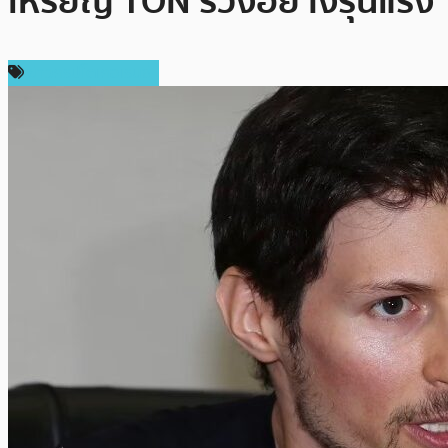
เหรียญ TON ร่วงอย่างรุนแรง
ข่าวคริปโตเคอเรนซี่