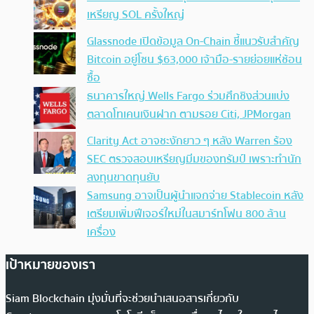
เหรียญ SOL ครั้งใหญ่
Glassnode เปิดข้อมูล On-Chain ชี้แนวรับสำคัญ
Bitcoin อยู่โซน $63,000 เจ้ามือ-รายย่อยแห่ช้อน
ซื้อ
ธนาคารใหญ่ Wells Fargo ร่วมศึกชิงส่วนแบ่ง
ตลาดโทเคนเงินฝาก ตามรอย Citi, JPMorgan
Clarity Act อาจชะงักยาว ๆ หลัง Warren ร้อง
SEC ตรวจสอบเหรียญมีมของทรัมป์ เพราะทำนัก
ลงทุนขาดทุนยับ
Samsung อาจเป็นผู้นำแจกจ่าย Stablecoin หลัง
เตรียมเพิ่มฟีเจอร์ใหม่ในสมาร์ทโฟน 800 ล้าน
เครื่อง
เป้าหมายของเรา
Siam Blockchain มุ่งมั่นที่จะช่วยนำเสนอสารเกี่ยวกับ