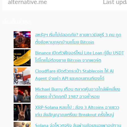
ประเด็นล่าสุด
สหรัฐฯ เริ่มไม่ปลอดภัย? ชายชาวมิสซูรี 3 คน ถูก
ตั้งข้อหาบุกรุกบ้านขโมย Bitcoin
Binance เปิดตัวฟีเจอร์ใหม่ Lite Loan กู้ยืม USDT
ได้โดยไม่ต้องขาย Bitcoin จากพอร์ต
Cloudflare เปิดตัวกระเป๋า Stablecoin ให้ AI
Agent จ่ายค่า API และคอนเทนต์เองได้
Michael Burry เตือน ตลาดหุ้นอาจใกล้พีคเสี่ยง
ดิ่งแรง ย้ำวิกฤตปี 1987 อาจซ้ำรอย
XRP-Solana หลบไป : ส่อง 3 Altcoins ฉายแวว
เด่น ส่งสัญญาณเตรียม Breakout ครั้งใหญ่
Solana จ่อโหวตจริง ลุ้นผ่านข้อเสนอเผาอุปทาน