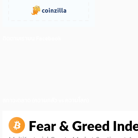
ติดตามเราบน Facebook
สภาวะตลาด (ความกลัว vs ความโลภ)