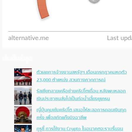
ประเด็นล่าสุด
ตัวเลขการจ้างงานสหรัฐฯ เดือนกรกฎาคมหดตัว
23,000 ตำแหน่ง สวนทางคาดการณ์
รัสเซียทลายเครือข่ายคริปโตเถื่อน หลังพบหลอก
เงินประชาชนส่งไปเป็นท่อน้ำเลี้ยงยูเครน
ญี่ปุ่นคุมเข้มคริปโต เสนอให้ชะลอการถอนเงินทุก
ครั้ง เพื่อสกัดแก๊งมิจฉาชีพ
กูรูชี้ การใช้งาน Crypto ในอนาคตจะราบรื่นจน