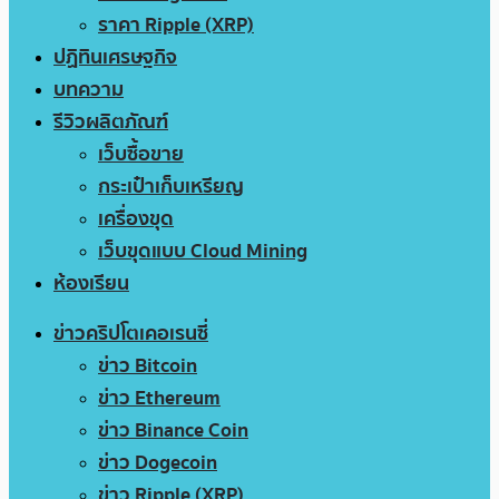
ราคา Ripple (XRP)
ปฏิทินเศรษฐกิจ
บทความ
รีวิวผลิตภัณฑ์
เว็บซื้อขาย
กระเป๋าเก็บเหรียญ
เครื่องขุด
เว็บขุดแบบ Cloud Mining
ห้องเรียน
ข่าวคริปโตเคอเรนซี่
ข่าว Bitcoin
ข่าว Ethereum
ข่าว Binance Coin
ข่าว Dogecoin
ข่าว Ripple (XRP)