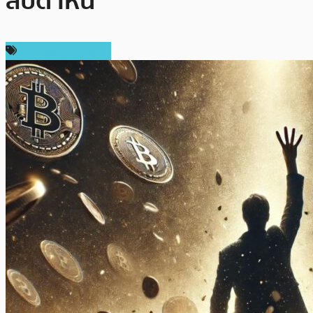
สัปดาห์นี้
ข่าวคริปโตเคอเรนซี่