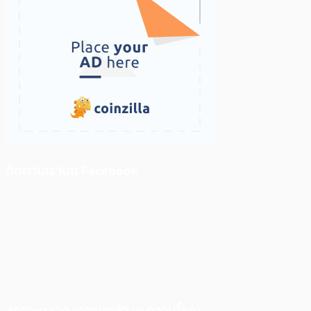
ติดตามเราบน Facebook
สภาวะตลาด (ความกลัว vs ความโลภ)