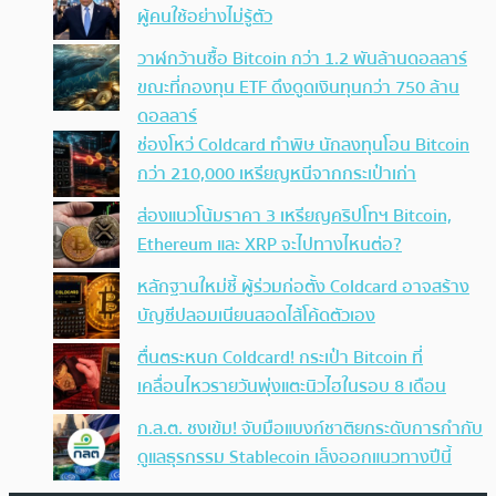
ผู้คนใช้อย่างไม่รู้ตัว
วาฬกว้านซื้อ Bitcoin กว่า 1.2 พันล้านดอลลาร์
ขณะที่กองทุน ETF ดึงดูดเงินทุนกว่า 750 ล้าน
ดอลลาร์
ช่องโหว่ Coldcard ทำพิษ นักลงทุนโอน Bitcoin
กว่า 210,000 เหรียญหนีจากกระเป๋าเก่า
ส่องแนวโน้มราคา 3 เหรียญคริปโทฯ Bitcoin,
Ethereum และ XRP จะไปทางไหนต่อ?
หลักฐานใหม่ชี้ ผู้ร่วมก่อตั้ง Coldcard อาจสร้าง
บัญชีปลอมเนียนสอดไส้โค้ดตัวเอง
ตื่นตระหนก Coldcard! กระเป๋า Bitcoin ที่
เคลื่อนไหวรายวันพุ่งแตะนิวไฮในรอบ 8 เดือน
ก.ล.ต. ชงเข้ม! จับมือแบงก์ชาติยกระดับการกำกับ
ดูแลธุรกรรม Stablecoin เล็งออกแนวทางปีนี้