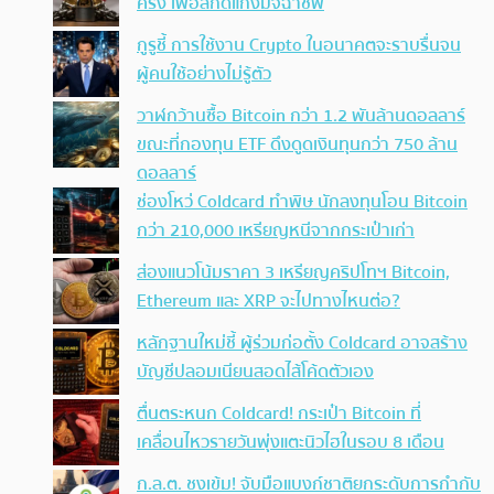
ครั้ง เพื่อสกัดแก๊งมิจฉาชีพ
กูรูชี้ การใช้งาน Crypto ในอนาคตจะราบรื่นจน
ผู้คนใช้อย่างไม่รู้ตัว
วาฬกว้านซื้อ Bitcoin กว่า 1.2 พันล้านดอลลาร์
ขณะที่กองทุน ETF ดึงดูดเงินทุนกว่า 750 ล้าน
ดอลลาร์
ช่องโหว่ Coldcard ทำพิษ นักลงทุนโอน Bitcoin
กว่า 210,000 เหรียญหนีจากกระเป๋าเก่า
ส่องแนวโน้มราคา 3 เหรียญคริปโทฯ Bitcoin,
Ethereum และ XRP จะไปทางไหนต่อ?
หลักฐานใหม่ชี้ ผู้ร่วมก่อตั้ง Coldcard อาจสร้าง
บัญชีปลอมเนียนสอดไส้โค้ดตัวเอง
ตื่นตระหนก Coldcard! กระเป๋า Bitcoin ที่
เคลื่อนไหวรายวันพุ่งแตะนิวไฮในรอบ 8 เดือน
ก.ล.ต. ชงเข้ม! จับมือแบงก์ชาติยกระดับการกำกับ