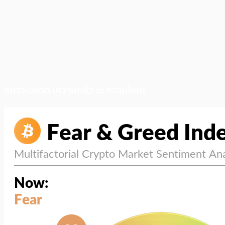
สภาวะตลาด (ความกลัว vs ความโลภ)