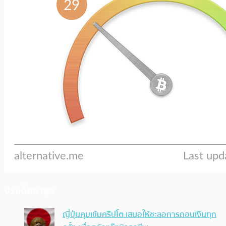
ประเด็นล่าสุด
ญี่ปุ่นคุมเข้มคริปโต เสนอให้ชะลอการถอนเงินทุก