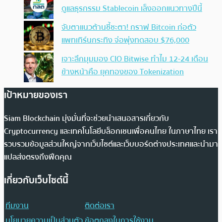
ดูแลธุรกรรม Stablecoin เล็งออกแนวทางปีนี้
จับตาแนวต้านชี้ชะตา! กราฟ Bitcoin ก่อตัว
แพทเทิร์นกระทิง จ่อพุ่งทดสอบ $76,000
เจาะลึกมุมมอง CIO Bitwise ทำไม 12-24 เดือน
ข้างหน้าคือ ยุคทองของ Tokenization
เป้าหมายของเรา
Siam Blockchain มุ่งมั่นที่จะช่วยนำเสนอสารเกี่ยวกับ
Cryptocurrency และเทคโนโลยีบล็อกเชนเพื่อคนไทย ในภาษาไทย เรา
รวบรวมข้อมูลส่วนใหญ่จากเว็บไซต์และเว็บบอร์ดต่างประเทศและนำมา
แปลส่งตรงถึงฟีดคุณ
เกี่ยวกับเว็บไซต์นี้
ทีมงาน
ติดต่อเรา
นโยบายความเป็นส่วนตัว
ข้อตกลงในการใช้งาน