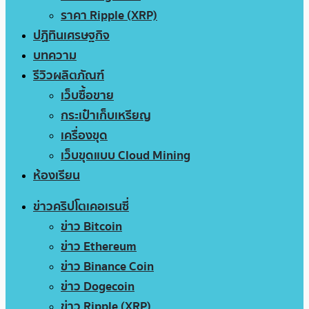
ราคา Ripple (XRP)
ปฏิทินเศรษฐกิจ
บทความ
รีวิวผลิตภัณฑ์
เว็บซื้อขาย
กระเป๋าเก็บเหรียญ
เครื่องขุด
เว็บขุดแบบ Cloud Mining
ห้องเรียน
ข่าวคริปโตเคอเรนซี่
ข่าว Bitcoin
ข่าว Ethereum
ข่าว Binance Coin
ข่าว Dogecoin
ข่าว Ripple (XRP)