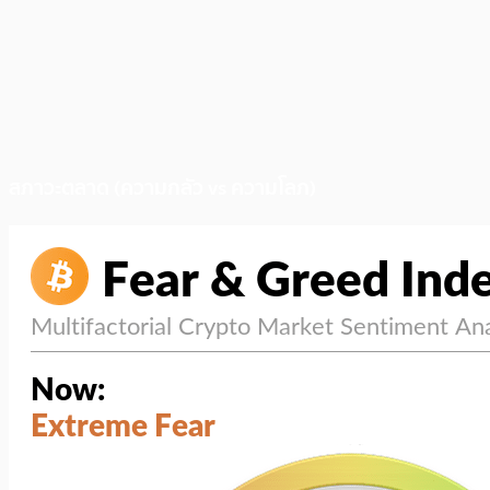
สภาวะตลาด (ความกลัว vs ความโลภ)