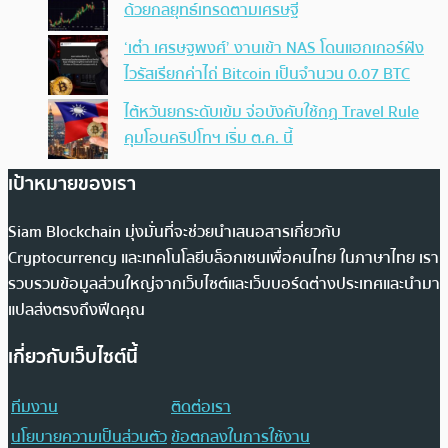
ด้วยกลยุทธ์เทรดตามเศรษฐี
‘เต๋า เศรษฐพงศ์’ งานเข้า NAS โดนแฮกเกอร์ฝัง
ไวรัสเรียกค่าไถ่ Bitcoin เป็นจำนวน 0.07 BTC
ไต้หวันยกระดับเข้ม จ่อบังคับใช้กฏ Travel Rule
คุมโอนคริปโทฯ เริ่ม ต.ค. นี้
เป้าหมายของเรา
Siam Blockchain มุ่งมั่นที่จะช่วยนำเสนอสารเกี่ยวกับ
Cryptocurrency และเทคโนโลยีบล็อกเชนเพื่อคนไทย ในภาษาไทย เรา
รวบรวมข้อมูลส่วนใหญ่จากเว็บไซต์และเว็บบอร์ดต่างประเทศและนำมา
แปลส่งตรงถึงฟีดคุณ
เกี่ยวกับเว็บไซต์นี้
ทีมงาน
ติดต่อเรา
นโยบายความเป็นส่วนตัว
ข้อตกลงในการใช้งาน