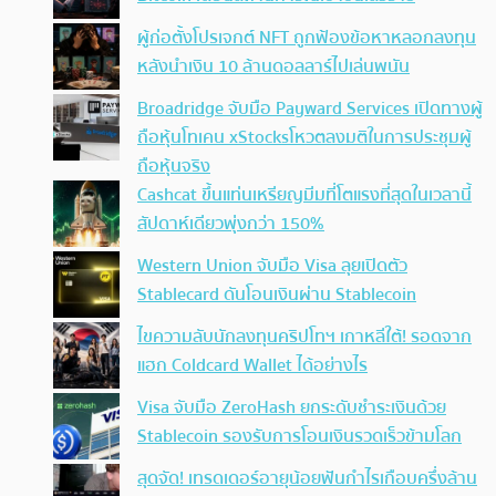
ผู้ก่อตั้งโปรเจกต์ NFT ถูกฟ้องข้อหาหลอกลงทุน
หลังนำเงิน 10 ล้านดอลลาร์ไปเล่นพนัน
Broadridge จับมือ Payward Services เปิดทางผู้
ถือหุ้นโทเคน xStocksโหวตลงมติในการประชุมผู้
ถือหุ้นจริง
Cashcat ขึ้นแท่นเหรียญมีมที่โตแรงที่สุดในเวลานี้
สัปดาห์เดียวพุ่งกว่า 150%
Western Union จับมือ Visa ลุยเปิดตัว
Stablecard ดันโอนเงินผ่าน Stablecoin
ไขความลับนักลงทุนคริปโทฯ เกาหลีใต้! รอดจาก
แฮก Coldcard Wallet ได้อย่างไร
Visa จับมือ ZeroHash ยกระดับชำระเงินด้วย
Stablecoin รองรับการโอนเงินรวดเร็วข้ามโลก
สุดจัด! เทรดเดอร์อายุน้อยฟันกำไรเกือบครึ่งล้าน