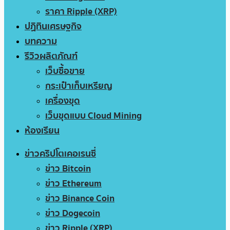
ราคา Ripple (XRP)
ปฏิทินเศรษฐกิจ
บทความ
รีวิวผลิตภัณฑ์
เว็บซื้อขาย
กระเป๋าเก็บเหรียญ
เครื่องขุด
เว็บขุดแบบ Cloud Mining
ห้องเรียน
ข่าวคริปโตเคอเรนซี่
ข่าว Bitcoin
ข่าว Ethereum
ข่าว Binance Coin
ข่าว Dogecoin
ข่าว Ripple (XRP)