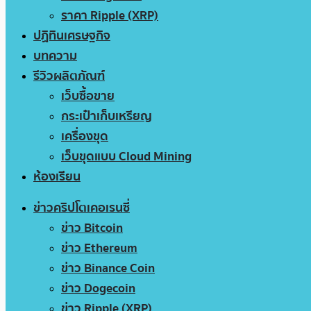
ราคา Ripple (XRP)
ปฏิทินเศรษฐกิจ
บทความ
รีวิวผลิตภัณฑ์
เว็บซื้อขาย
กระเป๋าเก็บเหรียญ
เครื่องขุด
เว็บขุดแบบ Cloud Mining
ห้องเรียน
ข่าวคริปโตเคอเรนซี่
ข่าว Bitcoin
ข่าว Ethereum
ข่าว Binance Coin
ข่าว Dogecoin
ข่าว Ripple (XRP)