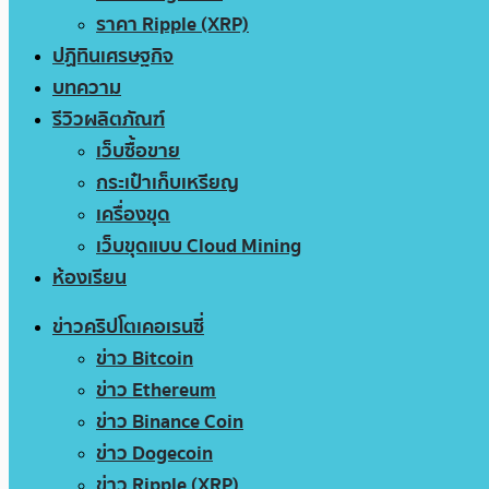
ราคา Ripple (XRP)
ปฏิทินเศรษฐกิจ
บทความ
รีวิวผลิตภัณฑ์
เว็บซื้อขาย
กระเป๋าเก็บเหรียญ
เครื่องขุด
เว็บขุดแบบ Cloud Mining
ห้องเรียน
ข่าวคริปโตเคอเรนซี่
ข่าว Bitcoin
ข่าว Ethereum
ข่าว Binance Coin
ข่าว Dogecoin
ข่าว Ripple (XRP)