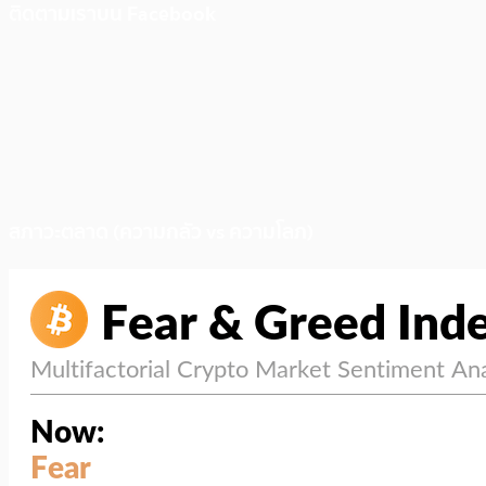
ติดตามเราบน Facebook
สภาวะตลาด (ความกลัว vs ความโลภ)