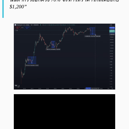
$1,200”