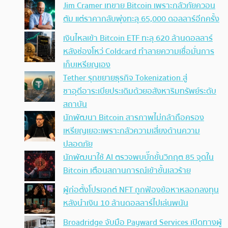
Jim Cramer เทขาย Bitcoin เพราะกลัวภัยควอน
ตัม แต่ราคากลับพุ่งทะลุ 65,000 ดอลลาร์อีกครั้ง
เงินไหลเข้า Bitcoin ETF ทะลุ 620 ล้านดอลลาร์
หลังช่องโหว่ Coldcard ทำลายความเชื่อมั่นการ
เก็บเหรียญเอง
Tether รุกขยายธุรกิจ Tokenization สู่
ซาอุดีอาระเบียประเดิมด้วยอสังหาริมทรัพย์ระดับ
สถาบัน
นักพัฒนา Bitcoin สารภาพไม่กล้าถือครอง
เหรียญเยอะเพราะกลัวความเสี่ยงด้านความ
ปลอดภัย
นักพัฒนาใช้ AI ตรวจพบบั๊กขั้นวิกฤต 85 จุดใน
Bitcoin เตือนสถานการณ์เข้าขั้นเลวร้าย
ผู้ก่อตั้งโปรเจกต์ NFT ถูกฟ้องข้อหาหลอกลงทุน
หลังนำเงิน 10 ล้านดอลลาร์ไปเล่นพนัน
Broadridge จับมือ Payward Services เปิดทางผู้