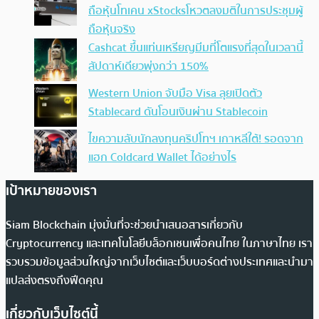
ถือหุ้นโทเคน xStocksโหวตลงมติในการประชุมผู้
ถือหุ้นจริง
Cashcat ขึ้นแท่นเหรียญมีมที่โตแรงที่สุดในเวลานี้
สัปดาห์เดียวพุ่งกว่า 150%
Western Union จับมือ Visa ลุยเปิดตัว
Stablecard ดันโอนเงินผ่าน Stablecoin
ไขความลับนักลงทุนคริปโทฯ เกาหลีใต้! รอดจาก
แฮก Coldcard Wallet ได้อย่างไร
เป้าหมายของเรา
Siam Blockchain มุ่งมั่นที่จะช่วยนำเสนอสารเกี่ยวกับ
Cryptocurrency และเทคโนโลยีบล็อกเชนเพื่อคนไทย ในภาษาไทย เรา
รวบรวมข้อมูลส่วนใหญ่จากเว็บไซต์และเว็บบอร์ดต่างประเทศและนำมา
แปลส่งตรงถึงฟีดคุณ
เกี่ยวกับเว็บไซต์นี้