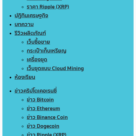
ราคา Ripple (XRP)
ปฏิทินเศรษฐกิจ
บทความ
รีวิวผลิตภัณฑ์
เว็บซื้อขาย
กระเป๋าเก็บเหรียญ
เครื่องขุด
เว็บขุดแบบ Cloud Mining
ห้องเรียน
ข่าวคริปโตเคอเรนซี่
ข่าว Bitcoin
ข่าว Ethereum
ข่าว Binance Coin
ข่าว Dogecoin
ข่าว Ripple (XRP)