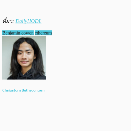
ที่มา:
DailyHODL
Benjamin cowen
ethereum
Chaiyatorn Buthsoontorn