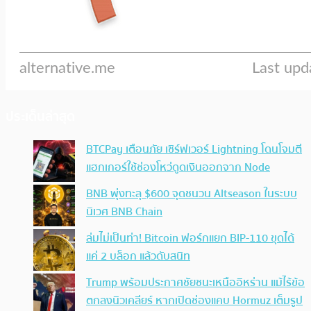
ประเด็นล่าสุด
BTCPay เตือนภัย เซิร์ฟเวอร์ Lightning โดนโจมตี
แฮกเกอร์ใช้ช่องโหว่ดูดเงินออกจาก Node
BNB พุ่งทะลุ $600 จุดชนวน Altseason ในระบบ
นิเวศ BNB Chain
ล่มไม่เป็นท่า! Bitcoin ฟอร์กแยก BIP-110 ขุดได้
แค่ 2 บล็อก แล้วดับสนิท
Trump พร้อมประกาศชัยชนะเหนืออิหร่าน แม้ไร้ข้อ
ตกลงนิวเคลียร์ หากเปิดช่องแคบ Hormuz เต็มรูป