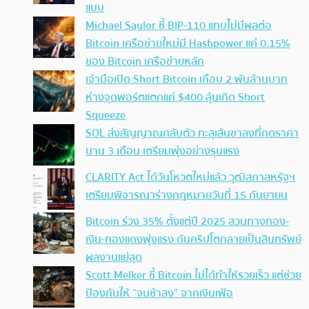
แบบ
Michael Saylor ชี้ BIP-110 แทบไม่มีผลต่อ
Bitcoin เครือข่ายใหม่มี Hashpower แค่ 0.15%
ของ Bitcoin เครือข่ายหลัก
เจ้ามือเปิด Short Bitcoin เกือบ 2 พันล้านบาท
ห่างจุดพอร์ตแตกแค่ $400 ลุ้นเกิด Short
Squeeze
SOL ส่งสัญญาณกลับตัว ทะลุเส้นขาลงที่กดราคา
นาน 3 เดือน เตรียมพุ่งอย่างรุนแรง
CLARITY Act ได้วันโหวตใหม่แล้ว วุฒิสภาสหรัฐฯ
เตรียมพิจารณาร่างกฎหมายวันที่ 15 กันยายน
Bitcoin ร่วง 35% ตั้งแต่ปี 2025 สวนทางทอง-
เงิน-ทองแดงพุ่งแรง ดันคริปโตกลายเป็นสินทรัพย์
ผลงานแย่สุด
Scott Melker ชี้ Bitcoin ไม่ได้ทำให้รวยเร็ว แต่ช่วย
ป้องกันให้ “จนช้าลง” จากเงินเฟ้อ