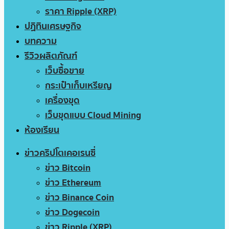
ราคา Ripple (XRP)
ปฏิทินเศรษฐกิจ
บทความ
รีวิวผลิตภัณฑ์
เว็บซื้อขาย
กระเป๋าเก็บเหรียญ
เครื่องขุด
เว็บขุดแบบ Cloud Mining
ห้องเรียน
ข่าวคริปโตเคอเรนซี่
ข่าว Bitcoin
ข่าว Ethereum
ข่าว Binance Coin
ข่าว Dogecoin
ข่าว Ripple (XRP)