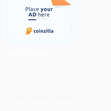
ติดตามเราบน Facebook
สภาวะตลาด (ความกลัว vs ความโลภ)