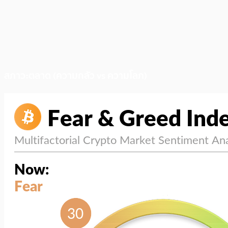
สภาวะตลาด (ความกลัว vs ความโลภ)