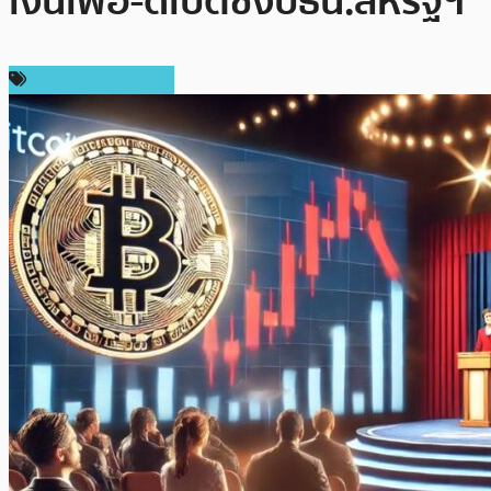
เงินเฟ้อ-ดีเบตชิงปธน.สหรัฐฯ
ข่าวคริปโตเคอเรนซี่