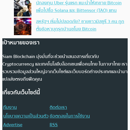
นักลงทุน Uber รุ่นแรก แนะนำให้เทขาย Bitcoin
เพื่อไปซื้อ Solana และ Bittensor (TAO) แทน
สหรัฐฯ เริ่มไม่ปลอดภัย? ชายชาวมิสซูรี 3 คน ถูก
ตั้งข้อหาบุกรุกบ้านขโมย Bitcoin
เป้าหมายของเรา
Siam Blockchain มุ่งมั่นที่จะช่วยนำเสนอสารเกี่ยวกับ
Cryptocurrency และเทคโนโลยีบล็อกเชนเพื่อคนไทย ในภาษาไทย เรา
รวบรวมข้อมูลส่วนใหญ่จากเว็บไซต์และเว็บบอร์ดต่างประเทศและนำมา
แปลส่งตรงถึงฟีดคุณ
เกี่ยวกับเว็บไซต์นี้
ทีมงาน
ติดต่อเรา
นโยบายความเป็นส่วนตัว
ข้อตกลงในการใช้งาน
Advertise
RSS