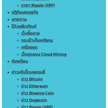
ราคา Ripple (XRP)
ปฏิทินเศรษฐกิจ
บทความ
รีวิวผลิตภัณฑ์
เว็บซื้อขาย
กระเป๋าเก็บเหรียญ
เครื่องขุด
เว็บขุดแบบ Cloud Mining
ห้องเรียน
ข่าวคริปโตเคอเรนซี่
ข่าว Bitcoin
ข่าว Ethereum
ข่าว Binance Coin
ข่าว Dogecoin
ข่าว Ripple (XRP)