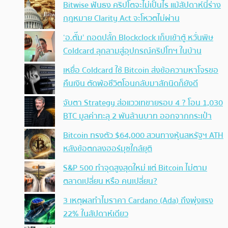
Bitwise ฟันธง คริปโตจะไม่เป็นไร แม้สัปดาห์นี้ร่าง
กฎหมาย Clarity Act จะโหวตไม่ผ่าน
‘อ.ตั๊ม’ ถอดปลั้ก Blockclock เก็บเข้าตู้ หวั่นพิษ
Coldcard ลุกลามสู่อุปกรณ์คริปโทฯ ในบ้าน
เหยื่อ Coldcard ใช้ Bitcoin ส่งข้อความหาโจรขอ
คืนเงิน ตัดพ้อชีวิตโอนกลับมาสักนิดก็ยังดี
จับตา Strategy ส่อแววเทขายรอบ 4 ? โอน 1,030
BTC มูลค่าทะลุ 2 พันล้านบาท ออกจากกระเป๋า
Bitcoin ทรงตัว $64,000 สวนทางหุ้นสหรัฐฯ ATH
หลังข้อตกลงฮอร์มุซใกล้ยุติ
S&P 500 ทำจุดสูงสุดใหม่ แต่ Bitcoin ไม่ตาม
ตลาดเปลี่ยน หรือ คนเปลี่ยน?
3 เหตุผลทำไมราคา Cardano (Ada) ถึงพุ่งแรง
22% ในสัปดาห์เดียว