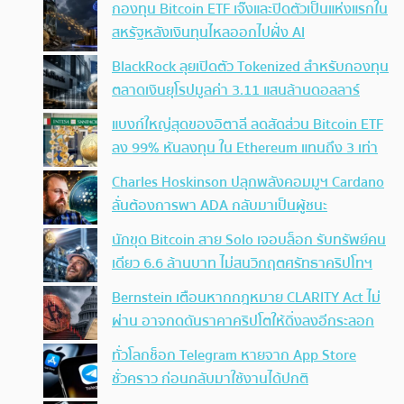
กองทุน Bitcoin ETF เจ๊งและปิดตัวเป็นแห่งแรกใน
สหรัฐหลังเงินทุนไหลออกไปฝั่ง AI
BlackRock ลุยเปิดตัว Tokenized สำหรับกองทุน
ตลาดเงินยุโรปมูลค่า 3.11 แสนล้านดอลลาร์
แบงก์ใหญ่สุดของอิตาลี ลดสัดส่วน Bitcoin ETF
ลง 99% หันลงทุน ใน Ethereum แทนถึง 3 เท่า
Charles Hoskinson ปลุกพลังคอมมูฯ Cardano
ลั่นต้องการพา ADA กลับมาเป็นผู้ชนะ
นักขุด Bitcoin สาย Solo เจอบล็อก รับทรัพย์คน
เดียว 6.6 ล้านบาท ไม่สนวิกฤตศรัทธาคริปโทฯ
Bernstein เตือนหากกฎหมาย CLARITY Act ไม่
ผ่าน อาจกดดันราคาคริปโตให้ดิ่งลงอีกระลอก
ทั่วโลกช็อก Telegram หายจาก App Store
ชั่วคราว ก่อนกลับมาใช้งานได้ปกติ