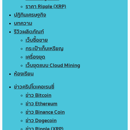
ราคา Ripple (XRP)
ปฏิทินเศรษฐกิจ
บทความ
รีวิวผลิตภัณฑ์
เว็บซื้อขาย
กระเป๋าเก็บเหรียญ
เครื่องขุด
เว็บขุดแบบ Cloud Mining
ห้องเรียน
ข่าวคริปโตเคอเรนซี่
ข่าว Bitcoin
ข่าว Ethereum
ข่าว Binance Coin
ข่าว Dogecoin
ข่าว Ripple (XRP)