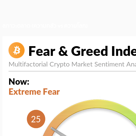
สภาวะตลาด (ความกลัว vs ความโลภ)