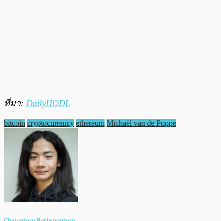
ที่มา:
DailyHODL
bitcoin
cryptocurrency
ethereum
Michaël van de Poppe
Chaiyatorn Buthsoontorn