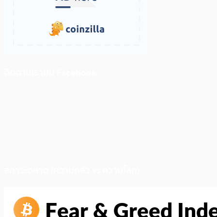
ติดตามเราบน Facebook
สภาวะตลาด (ความกลัว vs ความโลภ)