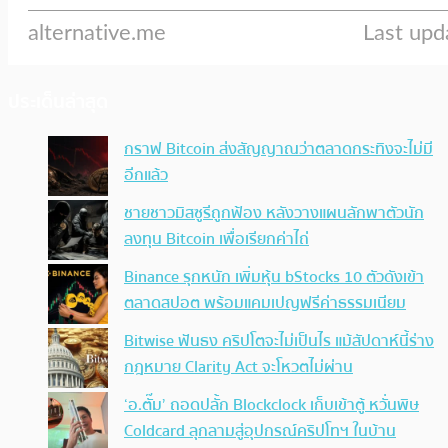
ประเด็นล่าสุด
กราฟ Bitcoin ส่งสัญญาณว่าตลาดกระทิงจะไม่มี
อีกแล้ว
ชายชาวมิสซูรีถูกฟ้อง หลังวางแผนลักพาตัวนัก
ลงทุน Bitcoin เพื่อเรียกค่าไถ่
Binance รุกหนัก เพิ่มหุ้น bStocks 10 ตัวดังเข้า
ตลาดสปอต พร้อมแคมเปญฟรีค่าธรรมเนียม
Bitwise ฟันธง คริปโตจะไม่เป็นไร แม้สัปดาห์นี้ร่าง
กฎหมาย Clarity Act จะโหวตไม่ผ่าน
‘อ.ตั๊ม’ ถอดปลั้ก Blockclock เก็บเข้าตู้ หวั่นพิษ
Coldcard ลุกลามสู่อุปกรณ์คริปโทฯ ในบ้าน