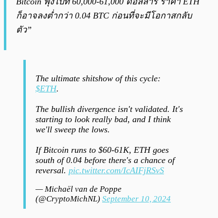
Bitcoin พุ่งไปที่ 60,000-61,000 ดอลลาร์ ราคา ETH
ก็อาจลงต่ำกว่า 0.04 BTC ก่อนที่จะมีโอกาสกลับ
ตัว”
The ultimate shitshow of this cycle:
$ETH
.
The bullish divergence isn't validated. It's
starting to look really bad, and I think
we'll sweep the lows.
If Bitcoin runs to $60-61K, ETH goes
south of 0.04 before there's a chance of
reversal.
pic.twitter.com/IcAIFjRSvS
— Michaël van de Poppe
(@CryptoMichNL)
September 10, 2024