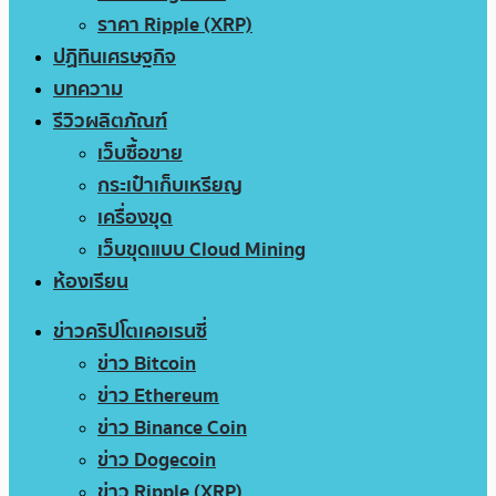
ราคา Ripple (XRP)
ปฏิทินเศรษฐกิจ
บทความ
รีวิวผลิตภัณฑ์
เว็บซื้อขาย
กระเป๋าเก็บเหรียญ
เครื่องขุด
เว็บขุดแบบ Cloud Mining
ห้องเรียน
ข่าวคริปโตเคอเรนซี่
ข่าว Bitcoin
ข่าว Ethereum
ข่าว Binance Coin
ข่าว Dogecoin
ข่าว Ripple (XRP)