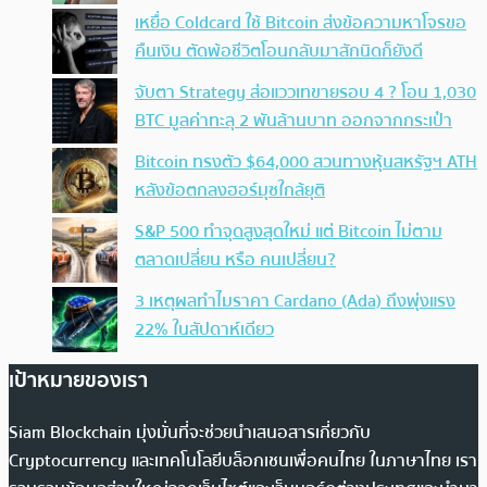
เหยื่อ Coldcard ใช้ Bitcoin ส่งข้อความหาโจรขอ
คืนเงิน ตัดพ้อชีวิตโอนกลับมาสักนิดก็ยังดี
จับตา Strategy ส่อแววเทขายรอบ 4 ? โอน 1,030
BTC มูลค่าทะลุ 2 พันล้านบาท ออกจากกระเป๋า
Bitcoin ทรงตัว $64,000 สวนทางหุ้นสหรัฐฯ ATH
หลังข้อตกลงฮอร์มุซใกล้ยุติ
S&P 500 ทำจุดสูงสุดใหม่ แต่ Bitcoin ไม่ตาม
ตลาดเปลี่ยน หรือ คนเปลี่ยน?
3 เหตุผลทำไมราคา Cardano (Ada) ถึงพุ่งแรง
22% ในสัปดาห์เดียว
เป้าหมายของเรา
Siam Blockchain มุ่งมั่นที่จะช่วยนำเสนอสารเกี่ยวกับ
Cryptocurrency และเทคโนโลยีบล็อกเชนเพื่อคนไทย ในภาษาไทย เรา