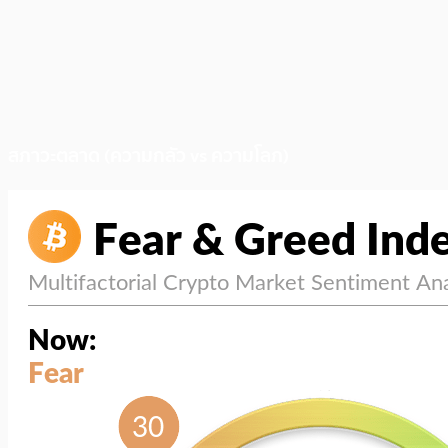
สภาวะตลาด (ความกลัว vs ความโลภ)