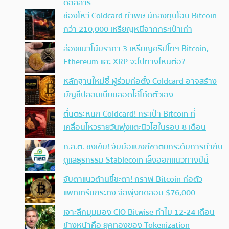
ดอลลาร์
ช่องโหว่ Coldcard ทำพิษ นักลงทุนโอน Bitcoin
กว่า 210,000 เหรียญหนีจากกระเป๋าเก่า
ส่องแนวโน้มราคา 3 เหรียญคริปโทฯ Bitcoin,
Ethereum และ XRP จะไปทางไหนต่อ?
หลักฐานใหม่ชี้ ผู้ร่วมก่อตั้ง Coldcard อาจสร้าง
บัญชีปลอมเนียนสอดไส้โค้ดตัวเอง
ตื่นตระหนก Coldcard! กระเป๋า Bitcoin ที่
เคลื่อนไหวรายวันพุ่งแตะนิวไฮในรอบ 8 เดือน
ก.ล.ต. ชงเข้ม! จับมือแบงก์ชาติยกระดับการกำกับ
ดูแลธุรกรรม Stablecoin เล็งออกแนวทางปีนี้
จับตาแนวต้านชี้ชะตา! กราฟ Bitcoin ก่อตัว
แพทเทิร์นกระทิง จ่อพุ่งทดสอบ $76,000
เจาะลึกมุมมอง CIO Bitwise ทำไม 12-24 เดือน
ข้างหน้าคือ ยุคทองของ Tokenization