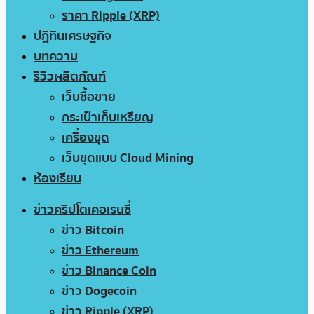
ราคา Ripple (XRP)
ปฏิทินเศรษฐกิจ
บทความ
รีวิวผลิตภัณฑ์
เว็บซื้อขาย
กระเป๋าเก็บเหรียญ
เครื่องขุด
เว็บขุดแบบ Cloud Mining
ห้องเรียน
ข่าวคริปโตเคอเรนซี่
ข่าว Bitcoin
ข่าว Ethereum
ข่าว Binance Coin
ข่าว Dogecoin
ข่าว Ripple (XRP)