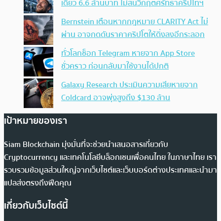
เดียว 6.6 ล้านบาท ไม่สนวิกฤตศรัทธาคริปโทฯ
Bernstein เตือนหากกฎหมาย CLARITY Act ไม่
ผ่าน อาจกดดันราคาคริปโตให้ดิ่งลงอีกระลอก
ทั่วโลกช็อก Telegram หายจาก App Store
ชั่วคราว ก่อนกลับมาใช้งานได้ปกติ
Galaxy Research ประเมินความเสียหายจาก
Coldcard อาจพุ่งสูงถึง $130 ล้าน
เป้าหมายของเรา
Siam Blockchain มุ่งมั่นที่จะช่วยนำเสนอสารเกี่ยวกับ
Cryptocurrency และเทคโนโลยีบล็อกเชนเพื่อคนไทย ในภาษาไทย เรา
รวบรวมข้อมูลส่วนใหญ่จากเว็บไซต์และเว็บบอร์ดต่างประเทศและนำมา
แปลส่งตรงถึงฟีดคุณ
เกี่ยวกับเว็บไซต์นี้