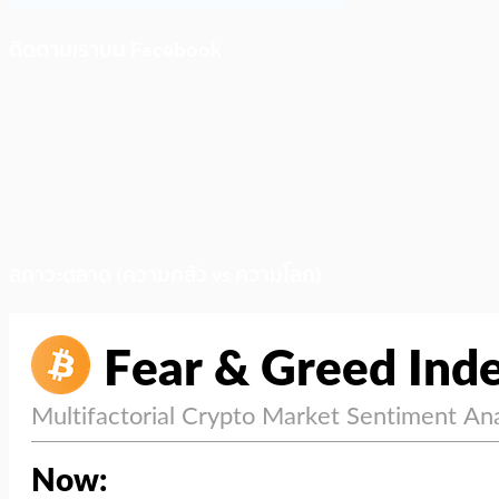
ติดตามเราบน Facebook
สภาวะตลาด (ความกลัว vs ความโลภ)