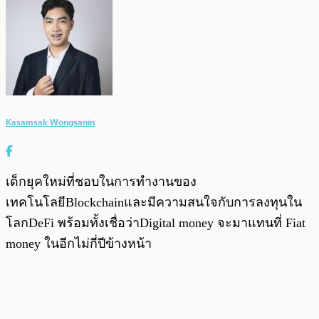
Kasamsak Wongsanin
เด็กยุคใหม่ที่ชอบในการทำงานของ
เทคโนโลยีBlockchainและมีความสนใจกับการลงทุนใน
โลกDeFi พร้อมทั้งเชื่อว่าDigital money จะมาแทนที่ Fiat
money ในอีกไม่กี่ปีข้างหน้า