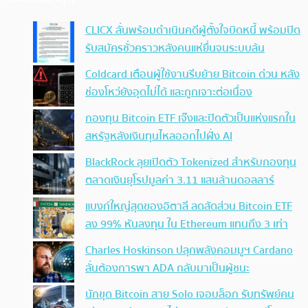
CLICX ลั่นพร้อมดำเนินคดีผู้ตั้งใจบิดหนี้ พร้อมปิด
รับสมัครชั่วคราวหลังคนแห่ยื่นจนระบบล้น
Coldcard เตือนผู้ใช้งานรีบย้าย Bitcoin ด่วน หลัง
ช่องโหว่ยังอุดไม่ได้ และถูกเจาะต่อเนื่อง
กองทุน Bitcoin ETF เจ๊งและปิดตัวเป็นแห่งแรกใน
สหรัฐหลังเงินทุนไหลออกไปฝั่ง AI
BlackRock ลุยเปิดตัว Tokenized สำหรับกองทุน
ตลาดเงินยุโรปมูลค่า 3.11 แสนล้านดอลลาร์
แบงก์ใหญ่สุดของอิตาลี ลดสัดส่วน Bitcoin ETF
ลง 99% หันลงทุน ใน Ethereum แทนถึง 3 เท่า
Charles Hoskinson ปลุกพลังคอมมูฯ Cardano
ลั่นต้องการพา ADA กลับมาเป็นผู้ชนะ
นักขุด Bitcoin สาย Solo เจอบล็อก รับทรัพย์คน