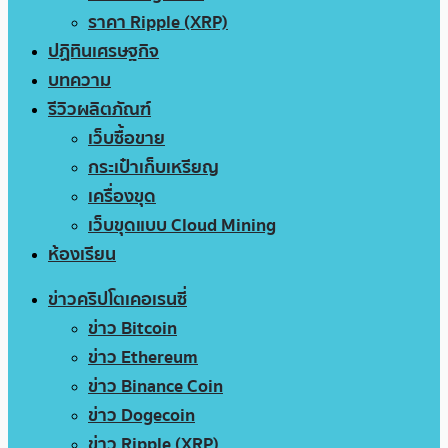
ราคา Ripple (XRP)
ปฏิทินเศรษฐกิจ
บทความ
รีวิวผลิตภัณฑ์
เว็บซื้อขาย
กระเป๋าเก็บเหรียญ
เครื่องขุด
เว็บขุดแบบ Cloud Mining
ห้องเรียน
ข่าวคริปโตเคอเรนซี่
ข่าว Bitcoin
ข่าว Ethereum
ข่าว Binance Coin
ข่าว Dogecoin
ข่าว Ripple (XRP)