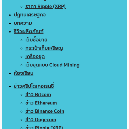
ราคา Ripple (XRP)
ปฏิทินเศรษฐกิจ
บทความ
รีวิวผลิตภัณฑ์
เว็บซื้อขาย
กระเป๋าเก็บเหรียญ
เครื่องขุด
เว็บขุดแบบ Cloud Mining
ห้องเรียน
ข่าวคริปโตเคอเรนซี่
ข่าว Bitcoin
ข่าว Ethereum
ข่าว Binance Coin
ข่าว Dogecoin
ข่าว Ripple (XRP)