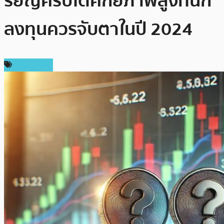
รียญคริปโตศักยภาพสูงที่นัก
ลงทุนควรจับตาในปี 2024
สปอนเซอร์