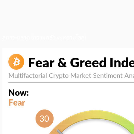
สภาวะตลาด (ความกลัว vs ความโลภ)