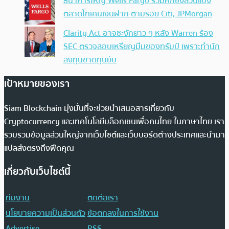
ธนาคารใหญ่ Wells Fargo ร่วมศึกชิงส่วนแบ่ง
ตลาดโทเคนเงินฝาก ตามรอย Citi, JPMorgan
Clarity Act อาจชะงักยาว ๆ หลัง Warren ร้อง
SEC ตรวจสอบเหรียญมีมของทรัมป์ เพราะทำนัก
ลงทุนขาดทุนยับ
เป้าหมายของเรา
Siam Blockchain มุ่งมั่นที่จะช่วยนำเสนอสารเกี่ยวกับ
Cryptocurrency และเทคโนโลยีบล็อกเชนเพื่อคนไทย ในภาษาไทย เรา
รวบรวมข้อมูลส่วนใหญ่จากเว็บไซต์และเว็บบอร์ดต่างประเทศและนำมา
แปลส่งตรงถึงฟีดคุณ
เกี่ยวกับเว็บไซต์นี้
ทีมงาน
ติดต่อเรา
นโยบายความเป็นส่วนตัว
ข้อตกลงในการใช้งาน
Advertise
RSS