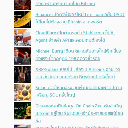
ตั้งข้อหาบุกรุกบ้านขโมย Bitcoin
Binance เปิดตัวฟีเจอร์ใหม่ Lite Loan กู้ยืม USDT
ได้โดยไม่ต้องขาย Bitcoin จากพอร์ต
Cloudflare เปิดตัวกระเป๋า Stablecoin ให้ AI
Agent จ่ายค่า API และคอนเทนต์เองได้
Michael Burry เตือน ตลาดหุ้นอาจใกล้พีคเสี่ยง
ดิ่งแรง ย้ำวิกฤตปี 1987 อาจซ้ำรอย
XRP-Solana หลบไป : ส่อง 3 Altcoins ฉายแวว
เด่น ส่งสัญญาณเตรียม Breakout ครั้งใหญ่
Solana จ่อโหวตจริง ลุ้นผ่านข้อเสนอเผาอุปทาน
เหรียญ SOL ครั้งใหญ่
Glassnode เปิดข้อมูล On-Chain ชี้แนวรับสำคัญ
Bitcoin อยู่โซน $63,000 เจ้ามือ-รายย่อยแห่ช้อน
ซื้อ