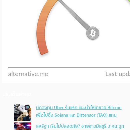
ประเด็นล่าสุด
นักลงทุน Uber รุ่นแรก แนะนำให้เทขาย Bitcoin
เพื่อไปซื้อ Solana และ Bittensor (TAO) แทน
สหรัฐฯ เริ่มไม่ปลอดภัย? ชายชาวมิสซูรี 3 คน ถูก