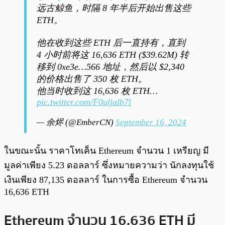
远古鲸鱼，时隔 8 年半后开始出售这些
ETH。
他在收到这些 ETH 后一直持有，直到
4 小时前将这 16,636 ETH ($39.62M) 转
移到 0xe3e…566 地址，然后以 $2,340
的价格出售了 350 枚 ETH。
他当时收到这 16,636 枚 ETH…
pic.twitter.com/F0uljalb7l
— 余烬 (@EmberCN)
September 16, 2024
ในขณะนั้น ราคาโทเค็น Ethereum จำนวน 1 เหรียญ มี
มูลค่าเพียง 5.23 ดอลลาร์ ซึ่งหมายความว่า นักลงทุนใช้
เงินเพียง 87,135 ดอลลาร์ ในการซื้อ Ethereum จำนวน
16,636 ETH
Ethereum จำนวน 16,636 ETH มี