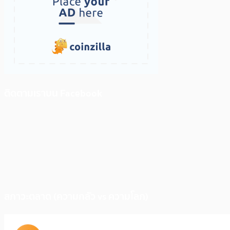
ติดตามเราบน Facebook
สภาวะตลาด (ความกลัว vs ความโลภ)