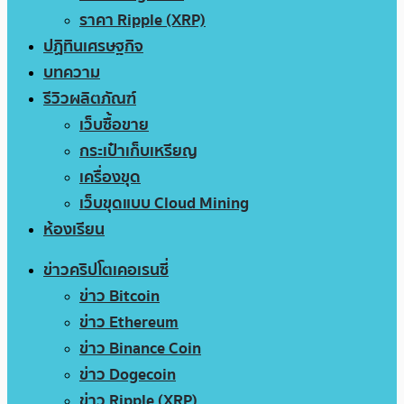
ราคา Ripple (XRP)
ปฏิทินเศรษฐกิจ
บทความ
รีวิวผลิตภัณฑ์
เว็บซื้อขาย
กระเป๋าเก็บเหรียญ
เครื่องขุด
เว็บขุดแบบ Cloud Mining
ห้องเรียน
ข่าวคริปโตเคอเรนซี่
ข่าว Bitcoin
ข่าว Ethereum
ข่าว Binance Coin
ข่าว Dogecoin
ข่าว Ripple (XRP)