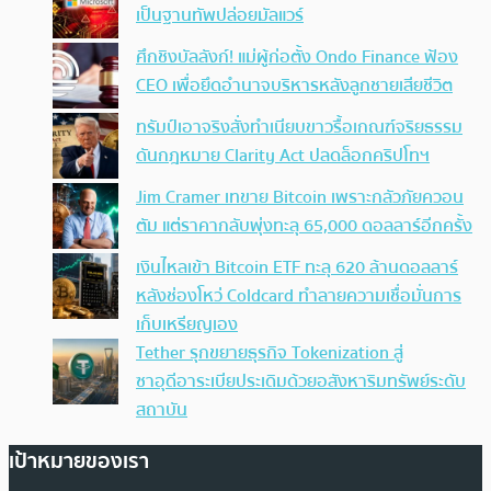
เป็นฐานทัพปล่อยมัลแวร์
ศึกชิงบัลลังก์! แม่ผู้ก่อตั้ง Ondo Finance ฟ้อง
CEO เพื่อยึดอำนาจบริหารหลังลูกชายเสียชีวิต
ทรัมป์เอาจริง สั่งทำเนียบขาวรื้อเกณฑ์จริยธรรม
ดันกฎหมาย Clarity Act ปลดล็อกคริปโทฯ
Jim Cramer เทขาย Bitcoin เพราะกลัวภัยควอน
ตัม แต่ราคากลับพุ่งทะลุ 65,000 ดอลลาร์อีกครั้ง
เงินไหลเข้า Bitcoin ETF ทะลุ 620 ล้านดอลลาร์
หลังช่องโหว่ Coldcard ทำลายความเชื่อมั่นการ
เก็บเหรียญเอง
Tether รุกขยายธุรกิจ Tokenization สู่
ซาอุดีอาระเบียประเดิมด้วยอสังหาริมทรัพย์ระดับ
สถาบัน
เป้าหมายของเรา