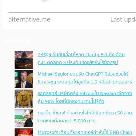
ประเด็นล่าสุด
สหรัฐฯ ยืนยันเลื่อนโหวต Clarity Act ถึงเดือน
ก.ย. ติดล็อก 3 ประเด็นขัดแย้งยังไร้ข้อสรุป
Michael Saylor ยอมรับ ChatGPT มีส่วนช่วยให้
Strategy ระดมทุนได้สูงถึง 1.5 หมื่นล้านดอลลาร์
แฉกลยุทธ์ บริษัทคลัง Bitcoinใน Nasdaq เจือจาง
หุ้น 98% โดยที่นักลงทุนแทบไม่รู้ตัว
ดร.เอ็ม ชี้ช่อง! ทำอย่างไรให้มีเงินเกษียณ 50 ล้าน
ด้วยเงินเดือนละแค่ 5,000 บาท
Microsoft เตือนภัยแฮกเกอร์กำลังใช้ BNB Chain