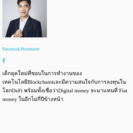
Kasamsak Wongsanin
เด็กยุคใหม่ที่ชอบในการทำงานของ
เทคโนโลยีBlockchainและมีความสนใจกับการลงทุนใน
โลกDeFi พร้อมทั้งเชื่อว่าDigital money จะมาแทนที่ Fiat
money ในอีกไม่กี่ปีข้างหน้า