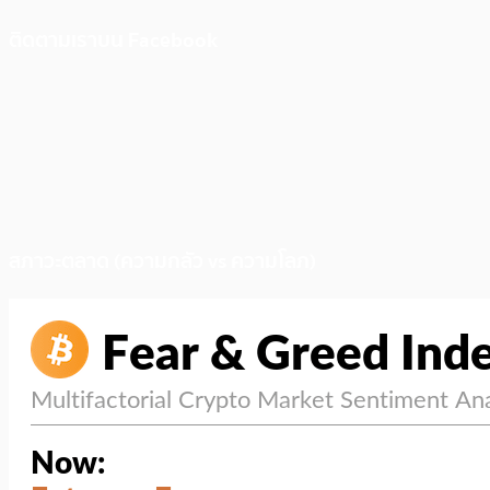
ติดตามเราบน Facebook
สภาวะตลาด (ความกลัว vs ความโลภ)