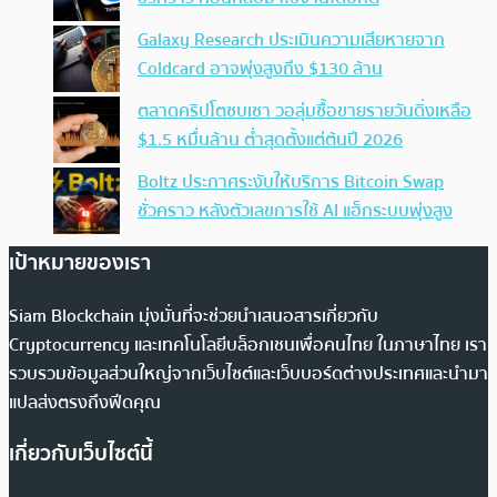
Galaxy Research ประเมินความเสียหายจาก
Coldcard อาจพุ่งสูงถึง $130 ล้าน
ตลาดคริปโตซบเซา วอลุ่มซื้อขายรายวันดิ่งเหลือ
$1.5 หมื่นล้าน ต่ำสุดตั้งแต่ต้นปี 2026
Boltz ประกาศระงับให้บริการ Bitcoin Swap
ชั่วคราว หลังตัวเลขการใช้ AI แฮ็กระบบพุ่งสูง
เป้าหมายของเรา
Siam Blockchain มุ่งมั่นที่จะช่วยนำเสนอสารเกี่ยวกับ
Cryptocurrency และเทคโนโลยีบล็อกเชนเพื่อคนไทย ในภาษาไทย เรา
รวบรวมข้อมูลส่วนใหญ่จากเว็บไซต์และเว็บบอร์ดต่างประเทศและนำมา
แปลส่งตรงถึงฟีดคุณ
เกี่ยวกับเว็บไซต์นี้