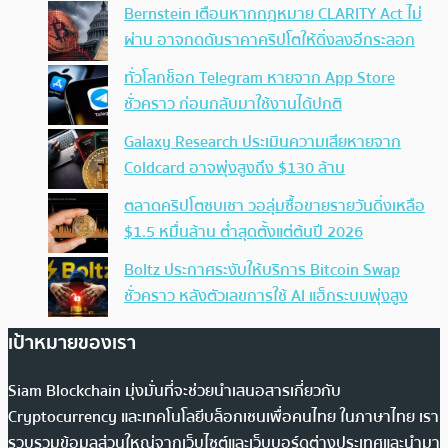
Bernstein เตือนหากกฎหมาย CLARITY Act ไม่
ผ่าน อาจกดดันราคาคริปโตให้ดิ่งลงอีกระลอก
ทั่วโลกช็อก Telegram หายจาก App Store
ชั่วคราว ก่อนกลับมาใช้งานได้ปกติ
Galaxy Research ประเมินความเสียหายจาก
Coldcard อาจพุ่งสูงถึง $130 ล้าน
ตลาดคริปโตซบเซา วอลุ่มซื้อขายรายวันดิ่งเหลือ
$1.5 หมื่นล้าน ต่ำสุดตั้งแต่ต้นปี 2026
Boltz ประกาศระงับให้บริการ Bitcoin Swap
ชั่วคราว หลังตัวเลขการใช้ AI แฮ็กระบบพุ่งสูง
เป้าหมายของเรา
Siam Blockchain มุ่งมั่นที่จะช่วยนำเสนอสารเกี่ยวกับ
Cryptocurrency และเทคโนโลยีบล็อกเชนเพื่อคนไทย ในภาษาไทย เรา
รวบรวมข้อมูลส่วนใหญ่จากเว็บไซต์และเว็บบอร์ดต่างประเทศและนำมา