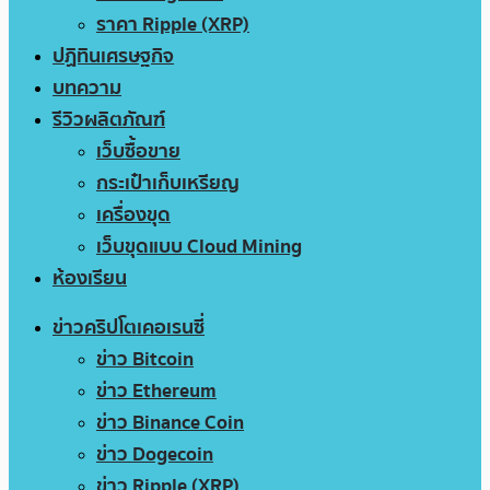
ราคา Ripple (XRP)
ปฏิทินเศรษฐกิจ
บทความ
รีวิวผลิตภัณฑ์
เว็บซื้อขาย
กระเป๋าเก็บเหรียญ
เครื่องขุด
เว็บขุดแบบ Cloud Mining
ห้องเรียน
ข่าวคริปโตเคอเรนซี่
ข่าว Bitcoin
ข่าว Ethereum
ข่าว Binance Coin
ข่าว Dogecoin
ข่าว Ripple (XRP)