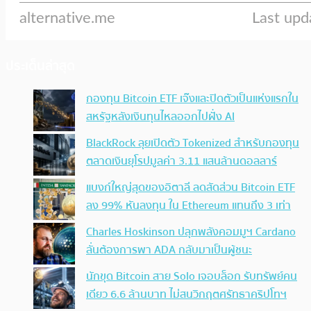
ประเด็นล่าสุด
กองทุน Bitcoin ETF เจ๊งและปิดตัวเป็นแห่งแรกใน
สหรัฐหลังเงินทุนไหลออกไปฝั่ง AI
BlackRock ลุยเปิดตัว Tokenized สำหรับกองทุน
ตลาดเงินยุโรปมูลค่า 3.11 แสนล้านดอลลาร์
แบงก์ใหญ่สุดของอิตาลี ลดสัดส่วน Bitcoin ETF
ลง 99% หันลงทุน ใน Ethereum แทนถึง 3 เท่า
Charles Hoskinson ปลุกพลังคอมมูฯ Cardano
ลั่นต้องการพา ADA กลับมาเป็นผู้ชนะ
นักขุด Bitcoin สาย Solo เจอบล็อก รับทรัพย์คน
เดียว 6.6 ล้านบาท ไม่สนวิกฤตศรัทธาคริปโทฯ