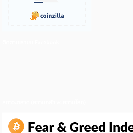
ติดตามเราบน Facebook
สภาวะตลาด (ความกลัว vs ความโลภ)