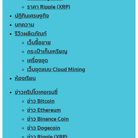
ราคา Ripple (XRP)
ปฏิทินเศรษฐกิจ
บทความ
รีวิวผลิตภัณฑ์
เว็บซื้อขาย
กระเป๋าเก็บเหรียญ
เครื่องขุด
เว็บขุดแบบ Cloud Mining
ห้องเรียน
ข่าวคริปโตเคอเรนซี่
ข่าว Bitcoin
ข่าว Ethereum
ข่าว Binance Coin
ข่าว Dogecoin
ข่าว Ripple (XRP)