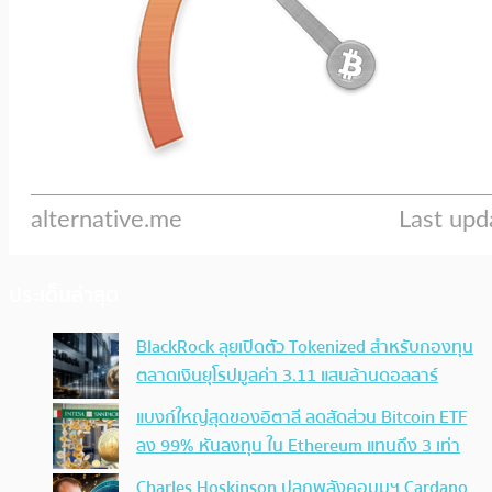
ประเด็นล่าสุด
BlackRock ลุยเปิดตัว Tokenized สำหรับกองทุน
ตลาดเงินยุโรปมูลค่า 3.11 แสนล้านดอลลาร์
แบงก์ใหญ่สุดของอิตาลี ลดสัดส่วน Bitcoin ETF
ลง 99% หันลงทุน ใน Ethereum แทนถึง 3 เท่า
Charles Hoskinson ปลุกพลังคอมมูฯ Cardano