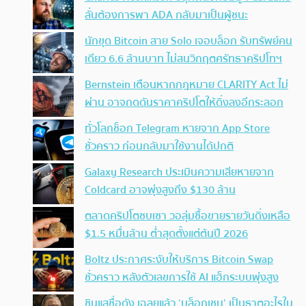
ลั่นต้องการพา ADA กลับมาเป็นผู้ชนะ
นักขุด Bitcoin สาย Solo เจอบล็อก รับทรัพย์คน
เดียว 6.6 ล้านบาท ไม่สนวิกฤตศรัทธาคริปโทฯ
Bernstein เตือนหากกฎหมาย CLARITY Act ไม่
ผ่าน อาจกดดันราคาคริปโตให้ดิ่งลงอีกระลอก
ทั่วโลกช็อก Telegram หายจาก App Store
ชั่วคราว ก่อนกลับมาใช้งานได้ปกติ
Galaxy Research ประเมินความเสียหายจาก
Coldcard อาจพุ่งสูงถึง $130 ล้าน
ตลาดคริปโตซบเซา วอลุ่มซื้อขายรายวันดิ่งเหลือ
$1.5 หมื่นล้าน ต่ำสุดตั้งแต่ต้นปี 2026
Boltz ประกาศระงับให้บริการ Bitcoin Swap
ชั่วคราว หลังตัวเลขการใช้ AI แฮ็กระบบพุ่งสูง
ซินแสชื่อดัง เฉลยแล้ว ‘บล็อกเชน’ เป็นธาตุอะไรใน