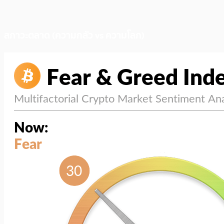
สภาวะตลาด (ความกลัว vs ความโลภ)