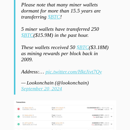
Please note that many miner wallets
dormant for more than 15.5 years are
transferring
$BTC
!
5 miner wallets have transferred 250
$BTC
($15.9M) in the past hour.
These wallets received 50
$BTC
($3.18M)
as mining rewards per block back in
2009.
Address:…
pic.twitter.com/HktJivt7Qy
— Lookonchain (@lookonchain)
September 20, 2024