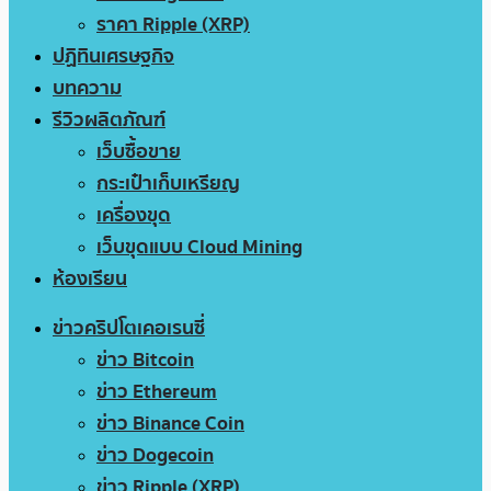
ราคา Ripple (XRP)
ปฏิทินเศรษฐกิจ
บทความ
รีวิวผลิตภัณฑ์
เว็บซื้อขาย
กระเป๋าเก็บเหรียญ
เครื่องขุด
เว็บขุดแบบ Cloud Mining
ห้องเรียน
ข่าวคริปโตเคอเรนซี่
ข่าว Bitcoin
ข่าว Ethereum
ข่าว Binance Coin
ข่าว Dogecoin
ข่าว Ripple (XRP)