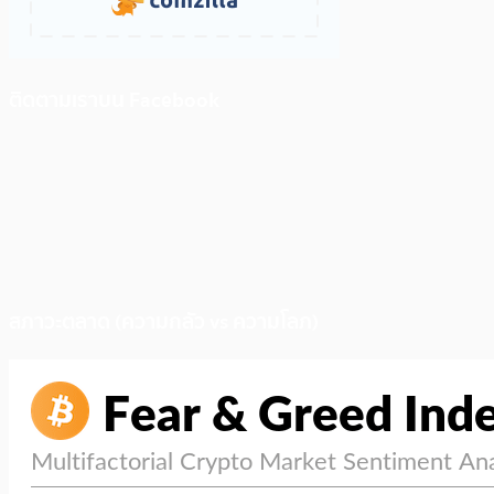
ติดตามเราบน Facebook
สภาวะตลาด (ความกลัว vs ความโลภ)