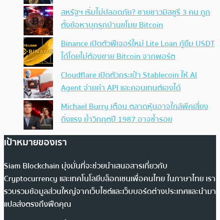
สหรัฐฯ เริ่มไม่ปลอดภัย? ชายชาวมิสซูรี 3 คน ถูก
ตั้งข้อหาบุกรุกบ้านขโมย Bitcoin
Binance เปิดตัวฟีเจอร์ใหม่ Lite Loan กู้ยืม USDT
ได้โดยไม่ต้องขาย Bitcoin จากพอร์ต
Cloudflare เปิดตัวกระเป๋า Stablecoin ให้ AI
Agent จ่ายค่า API และคอนเทนต์เองได้
Michael Burry เตือน ตลาดหุ้นอาจใกล้พีคเสี่ยง
ดิ่งแรง ย้ำวิกฤตปี 1987 อาจซ้ำรอย
เป้าหมายของเรา
Siam Blockchain มุ่งมั่นที่จะช่วยนำเสนอสารเกี่ยวกับ
Cryptocurrency และเทคโนโลยีบล็อกเชนเพื่อคนไทย ในภาษาไทย เรา
รวบรวมข้อมูลส่วนใหญ่จากเว็บไซต์และเว็บบอร์ดต่างประเทศและนำมา
แปลส่งตรงถึงฟีดคุณ