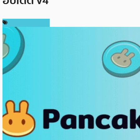
อัปเดต v4
ข่าวคริปโตเคอเรนซี่