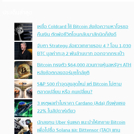
ประเด็นล่าสุด
เหยื่อ Coldcard ใช้ Bitcoin ส่งข้อความหาโจรขอ
คืนเงิน ตัดพ้อชีวิตโอนกลับมาสักนิดก็ยังดี
จับตา Strategy ส่อแววเทขายรอบ 4 ? โอน 1,030
BTC มูลค่าทะลุ 2 พันล้านบาท ออกจากกระเป๋า
Bitcoin ทรงตัว $64,000 สวนทางหุ้นสหรัฐฯ ATH
หลังข้อตกลงฮอร์มุซใกล้ยุติ
S&P 500 ทำจุดสูงสุดใหม่ แต่ Bitcoin ไม่ตาม
ตลาดเปลี่ยน หรือ คนเปลี่ยน?
3 เหตุผลทำไมราคา Cardano (Ada) ถึงพุ่งแรง
22% ในสัปดาห์เดียว
นักลงทุน Uber รุ่นแรก แนะนำให้เทขาย Bitcoin
เพื่อไปซื้อ Solana และ Bittensor (TAO) แทน