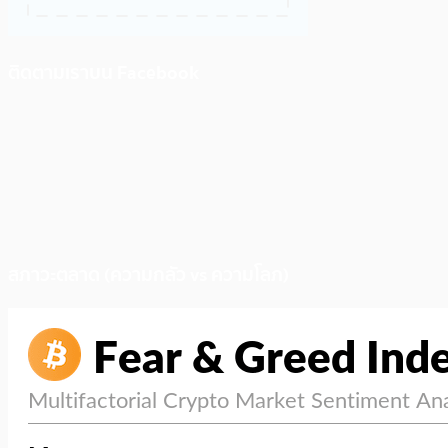
ติดตามเราบน Facebook
สภาวะตลาด (ความกลัว vs ความโลภ)