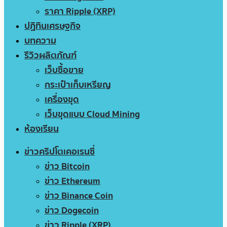
ราคา Ripple (XRP)
ปฏิทินเศรษฐกิจ
บทความ
รีวิวผลิตภัณฑ์
เว็บซื้อขาย
กระเป๋าเก็บเหรียญ
เครื่องขุด
เว็บขุดแบบ Cloud Mining
ห้องเรียน
ข่าวคริปโตเคอเรนซี่
ข่าว Bitcoin
ข่าว Ethereum
ข่าว Binance Coin
ข่าว Dogecoin
ข่าว Ripple (XRP)