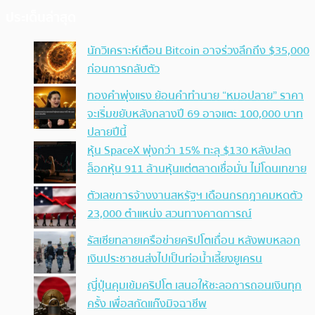
ประเด็นล่าสุด
นักวิเคราะห์เตือน Bitcoin อาจร่วงลึกถึง $35,000
ก่อนการกลับตัว
ทองคำพุ่งแรง ย้อนคำทำนาย “หมอปลาย” ราคา
จะเริ่มขยับหลังกลางปี 69 อาจแตะ 100,000 บาท
ปลายปีนี้
หุ้น SpaceX พุ่งกว่า 15% ทะลุ $130 หลังปลด
ล็อกหุ้น 911 ล้านหุ้นแต่ตลาดเชื่อมั่น ไม่โดนเทขาย
ตัวเลขการจ้างงานสหรัฐฯ เดือนกรกฎาคมหดตัว
23,000 ตำแหน่ง สวนทางคาดการณ์
รัสเซียทลายเครือข่ายคริปโตเถื่อน หลังพบหลอก
เงินประชาชนส่งไปเป็นท่อน้ำเลี้ยงยูเครน
ญี่ปุ่นคุมเข้มคริปโต เสนอให้ชะลอการถอนเงินทุก
ครั้ง เพื่อสกัดแก๊งมิจฉาชีพ