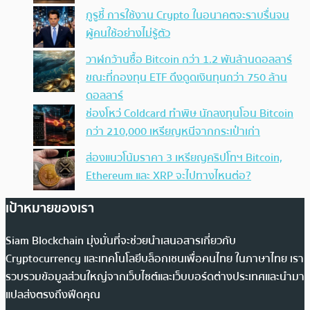
กูรูชี้ การใช้งาน Crypto ในอนาคตจะราบรื่นจน
ผู้คนใช้อย่างไม่รู้ตัว
วาฬกว้านซื้อ Bitcoin กว่า 1.2 พันล้านดอลลาร์
ขณะที่กองทุน ETF ดึงดูดเงินทุนกว่า 750 ล้าน
ดอลลาร์
ช่องโหว่ Coldcard ทำพิษ นักลงทุนโอน Bitcoin
กว่า 210,000 เหรียญหนีจากกระเป๋าเก่า
ส่องแนวโน้มราคา 3 เหรียญคริปโทฯ Bitcoin,
Ethereum และ XRP จะไปทางไหนต่อ?
เป้าหมายของเรา
Siam Blockchain มุ่งมั่นที่จะช่วยนำเสนอสารเกี่ยวกับ
Cryptocurrency และเทคโนโลยีบล็อกเชนเพื่อคนไทย ในภาษาไทย เรา
รวบรวมข้อมูลส่วนใหญ่จากเว็บไซต์และเว็บบอร์ดต่างประเทศและนำมา
แปลส่งตรงถึงฟีดคุณ