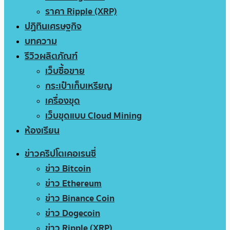
ราคา Ripple (XRP)
ปฏิทินเศรษฐกิจ
บทความ
รีวิวผลิตภัณฑ์
เว็บซื้อขาย
กระเป๋าเก็บเหรียญ
เครื่องขุด
เว็บขุดแบบ Cloud Mining
ห้องเรียน
ข่าวคริปโตเคอเรนซี่
ข่าว Bitcoin
ข่าว Ethereum
ข่าว Binance Coin
ข่าว Dogecoin
ข่าว Ripple (XRP)