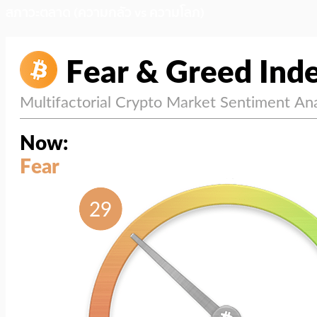
สภาวะตลาด (ความกลัว vs ความโลภ)