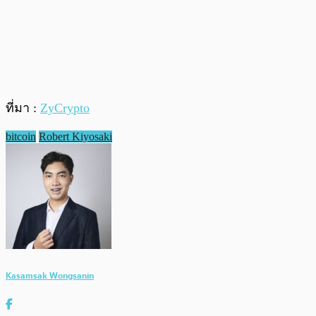
ที่มา :
ZyCrypto
bitcoin
Robert Kiyosaki
Kasamsak Wongsanin