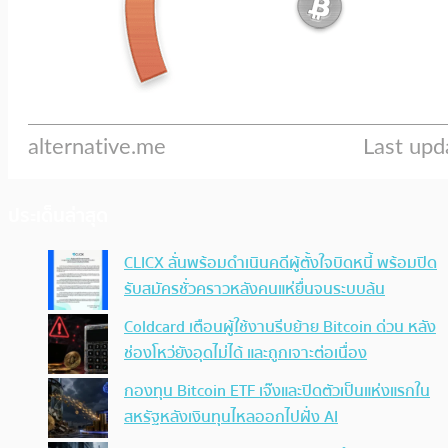
ประเด็นล่าสุด
CLICX ลั่นพร้อมดำเนินคดีผู้ตั้งใจบิดหนี้ พร้อมปิด
รับสมัครชั่วคราวหลังคนแห่ยื่นจนระบบล้น
Coldcard เตือนผู้ใช้งานรีบย้าย Bitcoin ด่วน หลัง
ช่องโหว่ยังอุดไม่ได้ และถูกเจาะต่อเนื่อง
กองทุน Bitcoin ETF เจ๊งและปิดตัวเป็นแห่งแรกใน
สหรัฐหลังเงินทุนไหลออกไปฝั่ง AI