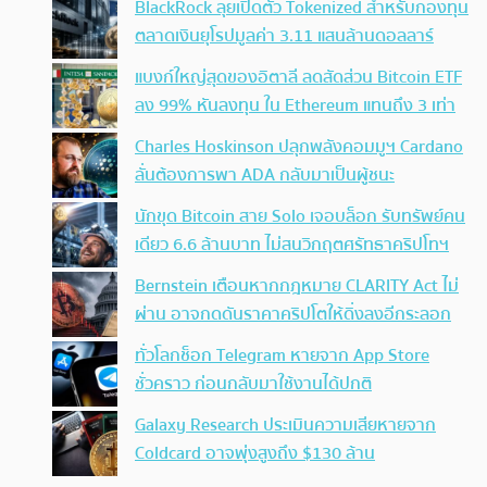
BlackRock ลุยเปิดตัว Tokenized สำหรับกองทุน
ตลาดเงินยุโรปมูลค่า 3.11 แสนล้านดอลลาร์
แบงก์ใหญ่สุดของอิตาลี ลดสัดส่วน Bitcoin ETF
ลง 99% หันลงทุน ใน Ethereum แทนถึง 3 เท่า
Charles Hoskinson ปลุกพลังคอมมูฯ Cardano
ลั่นต้องการพา ADA กลับมาเป็นผู้ชนะ
นักขุด Bitcoin สาย Solo เจอบล็อก รับทรัพย์คน
เดียว 6.6 ล้านบาท ไม่สนวิกฤตศรัทธาคริปโทฯ
Bernstein เตือนหากกฎหมาย CLARITY Act ไม่
ผ่าน อาจกดดันราคาคริปโตให้ดิ่งลงอีกระลอก
ทั่วโลกช็อก Telegram หายจาก App Store
ชั่วคราว ก่อนกลับมาใช้งานได้ปกติ
Galaxy Research ประเมินความเสียหายจาก
Coldcard อาจพุ่งสูงถึง $130 ล้าน