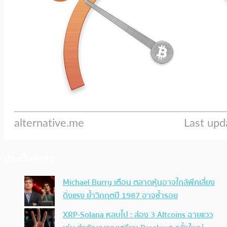
ประเด็นล่าสุด
Michael Burry เตือน ตลาดหุ้นอาจใกล้พีคเสี่ยง
ดิ่งแรง ย้ำวิกฤตปี 1987 อาจซ้ำรอย
XRP-Solana หลบไป : ส่อง 3 Altcoins ฉายแวว