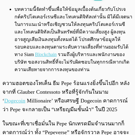
พร้อมเล่น
0:00
/
0:00
บทความนี้จัดทำขึ้นเพื่อให้ข้อมูลเบื้องต้นเกี่ยวกับโปรเจ
กต์คริปโตเคอร์เรนซีและโทเคนดิจิทัลเท่านั้น มิได้มีเจตนา
ในการแนะนำหรือเชิญชวนให้ลงทุนคริปโตเคอร์เรนซี
และโทเคนดิจิทัลเป็นสินทรัพย์ที่มีความเสี่ยงสูง ผู้ลงทุน
อาจสูญเสียเงินลงทุนทั้งหมดได้ โปรดศึกษาข้อมูลให้
รอบคอบและลงทุนตามระดับความเสี่ยงที่ท่านยอมรับได้
ทาง Siam
Blockchain
รวมถึงผู้บริหารและพนักงานของ
บริษัท ขอสงวนสิทธิ์ที่จะไม่รับผิดชอบในทุกกรณีหากเกิด
ความเสียหายจากการลงทุนของท่าน
ความฮอตของโทเค็น ธีม Pepe ร้อนแรงยิ่งขึ้นไปอีก หลัง
จากที่ Glauber Contessoto หรือที่รู้จักกันในนาม
‘
Dogecoin
Millionaire’ หรือเศรษฐี Dogecoin คาดการณ์
ว่า Pepe จะกลายเป็น “เหรียญมีมชั้นนำ” ในปี 2025
ในขณะที่เขาเชื่อมั่นใน Pepe นักเทรดมีมจำนวนมากก็
คาดการณ์ว่า ทั้ง “Pepeverse” หรือจักรวาล Pepe อาจจะ