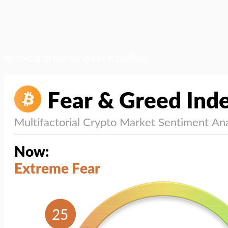
สภาวะตลาด (ความกลัว vs ความโลภ)