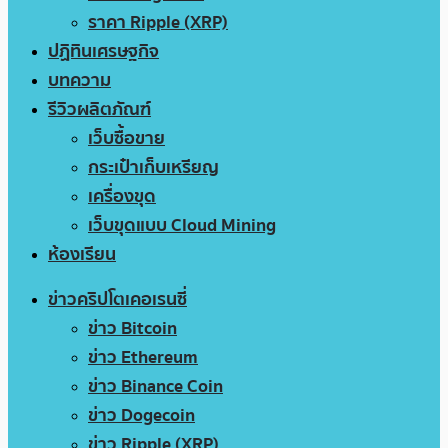
ราคา Ripple (XRP)
ปฏิทินเศรษฐกิจ
บทความ
รีวิวผลิตภัณฑ์
เว็บซื้อขาย
กระเป๋าเก็บเหรียญ
เครื่องขุด
เว็บขุดแบบ Cloud Mining
ห้องเรียน
ข่าวคริปโตเคอเรนซี่
ข่าว Bitcoin
ข่าว Ethereum
ข่าว Binance Coin
ข่าว Dogecoin
ข่าว Ripple (XRP)