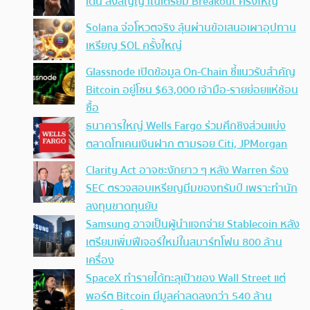
เด่น ส่งสัญญาณเตรียม Breakout ครั้งใหญ่
Solana จ่อโหวตจริง ลุ้นผ่านข้อเสนอเผาอุปทาน
เหรียญ SOL ครั้งใหญ่
Glassnode เปิดข้อมูล On-Chain ชี้แนวรับสำคัญ
Bitcoin อยู่โซน $63,000 เจ้ามือ-รายย่อยแห่ช้อน
ซื้อ
ธนาคารใหญ่ Wells Fargo ร่วมศึกชิงส่วนแบ่ง
ตลาดโทเคนเงินฝาก ตามรอย Citi, JPMorgan
Clarity Act อาจชะงักยาว ๆ หลัง Warren ร้อง
SEC ตรวจสอบเหรียญมีมของทรัมป์ เพราะทำนัก
ลงทุนขาดทุนยับ
Samsung อาจเป็นผู้นำแจกจ่าย Stablecoin หลัง
เตรียมเพิ่มฟีเจอร์ใหม่ในสมาร์ทโฟน 800 ล้าน
เครื่อง
SpaceX ทำรายได้ทะลุเป้าของ Wall Street แต่
พอร์ต Bitcoin มีมูลค่าลดลงกว่า 540 ล้าน