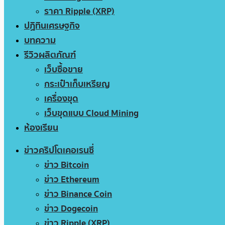
ราคา Ripple (XRP)
ปฏิทินเศรษฐกิจ
บทความ
รีวิวผลิตภัณฑ์
เว็บซื้อขาย
กระเป๋าเก็บเหรียญ
เครื่องขุด
เว็บขุดแบบ Cloud Mining
ห้องเรียน
ข่าวคริปโตเคอเรนซี่
ข่าว Bitcoin
ข่าว Ethereum
ข่าว Binance Coin
ข่าว Dogecoin
ข่าว Ripple (XRP)