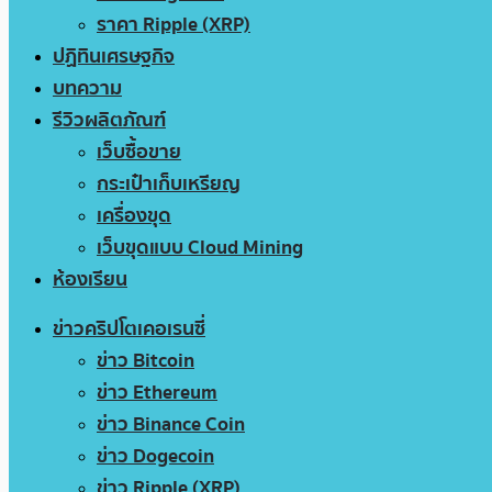
ราคา Ripple (XRP)
ปฏิทินเศรษฐกิจ
บทความ
รีวิวผลิตภัณฑ์
เว็บซื้อขาย
กระเป๋าเก็บเหรียญ
เครื่องขุด
เว็บขุดแบบ Cloud Mining
ห้องเรียน
ข่าวคริปโตเคอเรนซี่
ข่าว Bitcoin
ข่าว Ethereum
ข่าว Binance Coin
ข่าว Dogecoin
ข่าว Ripple (XRP)