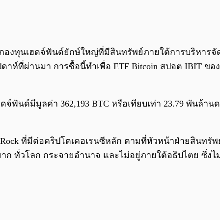
กองทุนเฮดจ์ฟันด์ยักษ์ใหญ่ที่มีสินทรัพย์ภายใต้การบริหารจ
ดาห์ที่ผ่านมา การซื้อนี้ทำเพื่อ ETF Bitcoin สปอต IBIT ข
ฟันด์มีมูลค่า 362,193 BTC หรือเทียบเท่า 23.79 พันล้านดอล
ckRock ที่มีต่อคริปโตเคอเรนซีหลัก ตามที่หัวหน้าฝ่ายสินทรัพ
ี่หายาก ทั่วโลก กระจายอำนาจ และไม่อยู่ภายใต้อธิปไตย ซึ่