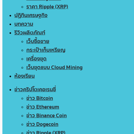
ราคา Ripple (XRP)
ปฏิทินเศรษฐกิจ
บทความ
รีวิวผลิตภัณฑ์
เว็บซื้อขาย
กระเป๋าเก็บเหรียญ
เครื่องขุด
เว็บขุดแบบ Cloud Mining
ห้องเรียน
ข่าวคริปโตเคอเรนซี่
ข่าว Bitcoin
ข่าว Ethereum
ข่าว Binance Coin
ข่าว Dogecoin
ข่าว Ripple (XRP)