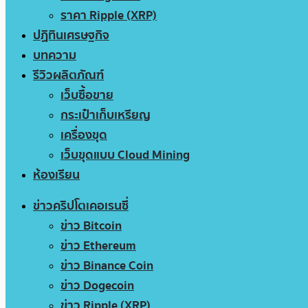
ราคา Ripple (XRP)
ปฏิทินเศรษฐกิจ
บทความ
รีวิวผลิตภัณฑ์
เว็บซื้อขาย
กระเป๋าเก็บเหรียญ
เครื่องขุด
เว็บขุดแบบ Cloud Mining
ห้องเรียน
ข่าวคริปโตเคอเรนซี่
ข่าว Bitcoin
ข่าว Ethereum
ข่าว Binance Coin
ข่าว Dogecoin
ข่าว Ripple (XRP)