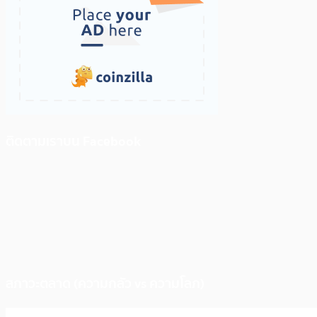
ติดตามเราบน Facebook
สภาวะตลาด (ความกลัว vs ความโลภ)