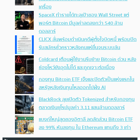
เครื่อง
SpaceX ทำรายได้ทะลุเป้าของ Wall Street แต่
พอร์ต Bitcoin มีมูลค่าลดลงกว่า 540 ล้าน
ดอลลาร์
CLICX ลั่นพร้อมดำเนินคดีผู้ตั้งใจบิดหนี้ พร้อมปิด
รับสมัครชั่วคราวหลังคนแห่ยื่นจนระบบล้น
Coldcard เตือนผู้ใช้งานรีบย้าย Bitcoin ด่วน หลัง
ช่องโหว่ยังอุดไม่ได้ และถูกเจาะต่อเนื่อง
กองทุน Bitcoin ETF เจ๊งและปิดตัวเป็นแห่งแรกใน
สหรัฐหลังเงินทุนไหลออกไปฝั่ง AI
BlackRock ลุยเปิดตัว Tokenized สำหรับกองทุน
ตลาดเงินยุโรปมูลค่า 3.11 แสนล้านดอลลาร์
แบงก์ใหญ่สุดของอิตาลี ลดสัดส่วน Bitcoin ETF
ลง 99% หันลงทุน ใน Ethereum แทนถึง 3 เท่า