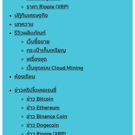
ราคา Ripple (XRP)
ปฏิทินเศรษฐกิจ
บทความ
รีวิวผลิตภัณฑ์
เว็บซื้อขาย
กระเป๋าเก็บเหรียญ
เครื่องขุด
เว็บขุดแบบ Cloud Mining
ห้องเรียน
ข่าวคริปโตเคอเรนซี่
ข่าว Bitcoin
ข่าว Ethereum
ข่าว Binance Coin
ข่าว Dogecoin
ข่าว Ripple (XRP)