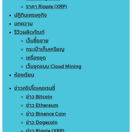
ราคา Ripple (XRP)
ปฏิทินเศรษฐกิจ
บทความ
รีวิวผลิตภัณฑ์
เว็บซื้อขาย
กระเป๋าเก็บเหรียญ
เครื่องขุด
เว็บขุดแบบ Cloud Mining
ห้องเรียน
ข่าวคริปโตเคอเรนซี่
ข่าว Bitcoin
ข่าว Ethereum
ข่าว Binance Coin
ข่าว Dogecoin
ข่าว Ripple (XRP)