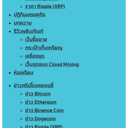
ราคา Ripple (XRP)
ปฏิทินเศรษฐกิจ
บทความ
รีวิวผลิตภัณฑ์
เว็บซื้อขาย
กระเป๋าเก็บเหรียญ
เครื่องขุด
เว็บขุดแบบ Cloud Mining
ห้องเรียน
ข่าวคริปโตเคอเรนซี่
ข่าว Bitcoin
ข่าว Ethereum
ข่าว Binance Coin
ข่าว Dogecoin
ข่าว Ripple (XRP)