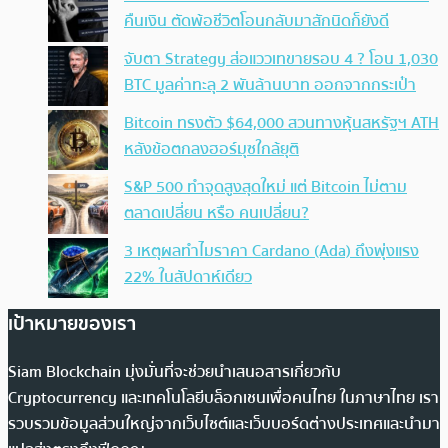
คืนเงิน ตัดพ้อชีวิตโอนกลับมาสักนิดก็ยังดี
จับตา Strategy ส่อแววเทขายรอบ 4 ? โอน 1,030
BTC มูลค่าทะลุ 2 พันล้านบาท ออกจากกระเป๋า
Bitcoin ทรงตัว $64,000 สวนทางหุ้นสหรัฐฯ ATH
หลังข้อตกลงฮอร์มุซใกล้ยุติ
S&P 500 ทำจุดสูงสุดใหม่ แต่ Bitcoin ไม่ตาม
ตลาดเปลี่ยน หรือ คนเปลี่ยน?
3 เหตุผลทำไมราคา Cardano (Ada) ถึงพุ่งแรง
22% ในสัปดาห์เดียว
เป้าหมายของเรา
Siam Blockchain มุ่งมั่นที่จะช่วยนำเสนอสารเกี่ยวกับ
Cryptocurrency และเทคโนโลยีบล็อกเชนเพื่อคนไทย ในภาษาไทย เรา
รวบรวมข้อมูลส่วนใหญ่จากเว็บไซต์และเว็บบอร์ดต่างประเทศและนำมา