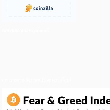
ติดตามเราบน Facebook
สภาวะตลาด (ความกลัว vs ความโลภ)