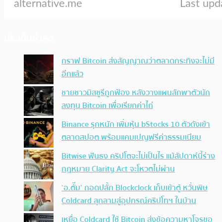
ประเด็นล่าสุด
กราฟ Bitcoin ส่งสัญญาณว่าตลาดกระทิงจะไม่มี
อีกแล้ว
ชายชาวมิสซูรีถูกฟ้อง หลังวางแผนลักพาตัวนัก
ลงทุน Bitcoin เพื่อเรียกค่าไถ่
Binance รุกหนัก เพิ่มหุ้น bStocks 10 ตัวดังเข้า
ตลาดสปอต พร้อมแคมเปญฟรีค่าธรรมเนียม
Bitwise ฟันธง คริปโตจะไม่เป็นไร แม้สัปดาห์นี้ร่าง
กฎหมาย Clarity Act จะโหวตไม่ผ่าน
‘อ.ตั๊ม’ ถอดปลั้ก Blockclock เก็บเข้าตู้ หวั่นพิษ
Coldcard ลุกลามสู่อุปกรณ์คริปโทฯ ในบ้าน
เหยื่อ Coldcard ใช้ Bitcoin ส่งข้อความหาโจรขอ