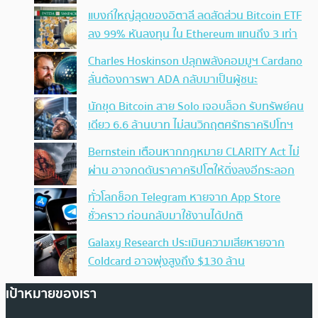
แบงก์ใหญ่สุดของอิตาลี ลดสัดส่วน Bitcoin ETF
ลง 99% หันลงทุน ใน Ethereum แทนถึง 3 เท่า
Charles Hoskinson ปลุกพลังคอมมูฯ Cardano
ลั่นต้องการพา ADA กลับมาเป็นผู้ชนะ
นักขุด Bitcoin สาย Solo เจอบล็อก รับทรัพย์คน
เดียว 6.6 ล้านบาท ไม่สนวิกฤตศรัทธาคริปโทฯ
Bernstein เตือนหากกฎหมาย CLARITY Act ไม่
ผ่าน อาจกดดันราคาคริปโตให้ดิ่งลงอีกระลอก
ทั่วโลกช็อก Telegram หายจาก App Store
ชั่วคราว ก่อนกลับมาใช้งานได้ปกติ
Galaxy Research ประเมินความเสียหายจาก
Coldcard อาจพุ่งสูงถึง $130 ล้าน
เป้าหมายของเรา