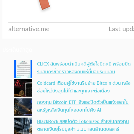
ประเด็นล่าสุด
CLICX ลั่นพร้อมดำเนินคดีผู้ตั้งใจบิดหนี้ พร้อมปิด
รับสมัครชั่วคราวหลังคนแห่ยื่นจนระบบล้น
Coldcard เตือนผู้ใช้งานรีบย้าย Bitcoin ด่วน หลัง
ช่องโหว่ยังอุดไม่ได้ และถูกเจาะต่อเนื่อง
กองทุน Bitcoin ETF เจ๊งและปิดตัวเป็นแห่งแรกใน
สหรัฐหลังเงินทุนไหลออกไปฝั่ง AI
BlackRock ลุยเปิดตัว Tokenized สำหรับกองทุน
ตลาดเงินยุโรปมูลค่า 3.11 แสนล้านดอลลาร์