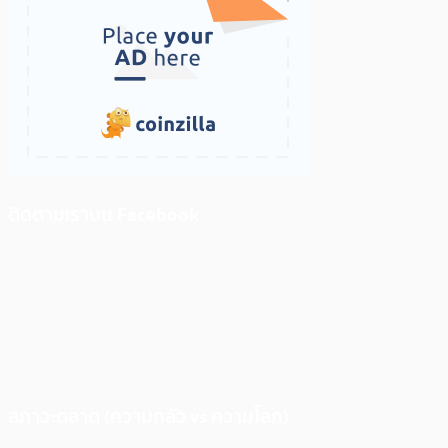
ติดตามเราบน Facebook
สภาวะตลาด (ความกลัว vs ความโลภ)