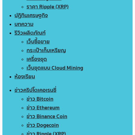
ราคา Ripple (XRP)
ปฏิทินเศรษฐกิจ
บทความ
รีวิวผลิตภัณฑ์
เว็บซื้อขาย
กระเป๋าเก็บเหรียญ
เครื่องขุด
เว็บขุดแบบ Cloud Mining
ห้องเรียน
ข่าวคริปโตเคอเรนซี่
ข่าว Bitcoin
ข่าว Ethereum
ข่าว Binance Coin
ข่าว Dogecoin
ข่าว Ripple (XRP)