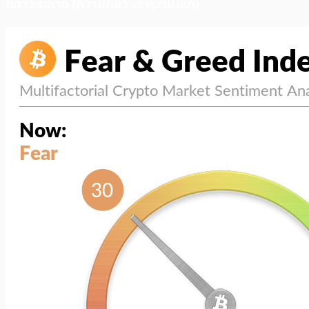
สภาวะตลาด (ความกลัว vs ความโลภ)