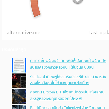
ประเด็นล่าสุด
CLICX ลั่นพร้อมดำเนินคดีผู้ตั้งใจบิดหนี้ พร้อมปิด
รับสมัครชั่วคราวหลังคนแห่ยื่นจนระบบล้น
Coldcard เตือนผู้ใช้งานรีบย้าย Bitcoin ด่วน หลัง
ช่องโหว่ยังอุดไม่ได้ และถูกเจาะต่อเนื่อง
กองทุน Bitcoin ETF เจ๊งและปิดตัวเป็นแห่งแรกใน
สหรัฐหลังเงินทุนไหลออกไปฝั่ง AI
BlackRock ลุยเปิดตัว Tokenized สำหรับกองทุน