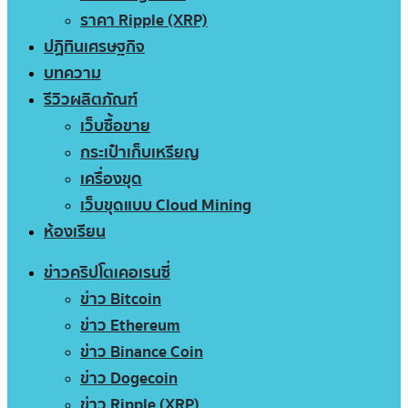
ราคา Ripple (XRP)
ปฏิทินเศรษฐกิจ
บทความ
รีวิวผลิตภัณฑ์
เว็บซื้อขาย
กระเป๋าเก็บเหรียญ
เครื่องขุด
เว็บขุดแบบ Cloud Mining
ห้องเรียน
ข่าวคริปโตเคอเรนซี่
ข่าว Bitcoin
ข่าว Ethereum
ข่าว Binance Coin
ข่าว Dogecoin
ข่าว Ripple (XRP)