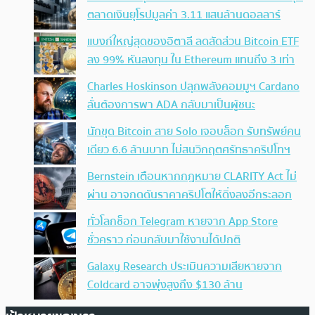
ตลาดเงินยุโรปมูลค่า 3.11 แสนล้านดอลลาร์
แบงก์ใหญ่สุดของอิตาลี ลดสัดส่วน Bitcoin ETF
ลง 99% หันลงทุน ใน Ethereum แทนถึง 3 เท่า
Charles Hoskinson ปลุกพลังคอมมูฯ Cardano
ลั่นต้องการพา ADA กลับมาเป็นผู้ชนะ
นักขุด Bitcoin สาย Solo เจอบล็อก รับทรัพย์คน
เดียว 6.6 ล้านบาท ไม่สนวิกฤตศรัทธาคริปโทฯ
Bernstein เตือนหากกฎหมาย CLARITY Act ไม่
ผ่าน อาจกดดันราคาคริปโตให้ดิ่งลงอีกระลอก
ทั่วโลกช็อก Telegram หายจาก App Store
ชั่วคราว ก่อนกลับมาใช้งานได้ปกติ
Galaxy Research ประเมินความเสียหายจาก
Coldcard อาจพุ่งสูงถึง $130 ล้าน