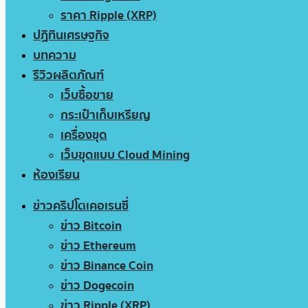
ราคา Ripple (XRP)
ปฏิทินเศรษฐกิจ
บทความ
รีวิวผลิตภัณฑ์
เว็บซื้อขาย
กระเป๋าเก็บเหรียญ
เครื่องขุด
เว็บขุดแบบ Cloud Mining
ห้องเรียน
ข่าวคริปโตเคอเรนซี่
ข่าว Bitcoin
ข่าว Ethereum
ข่าว Binance Coin
ข่าว Dogecoin
ข่าว Ripple (XRP)